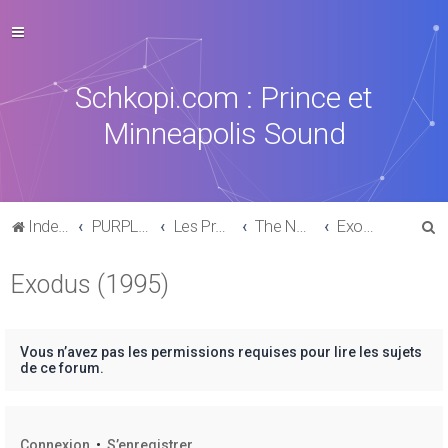
Schkopi.com : Prince et
Minneapolis Sound
R
Index du forum
PURPLE MUSIC
Les Productions, collaborations & sides-Projects
The New Power Generation
Exodus (1995)
e
Exodus (1995)
c
h
e
Vous n’avez pas les permissions requises pour lire les sujets
r
de ce forum.
c
h
Connexion
•
S’enregistrer