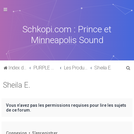
Schkopi.com : Prince et
Minneapolis Sound
R
Index du forum
PURPLE MUSIC
Les Productions, collaborations & sides-Projects
Sheila E.
e
Sheila E.
c
h
e
Vous n’avez pas les permissions requises pour lire les sujets
r
de ce forum.
c
h
Connexion
•
S’enregistrer