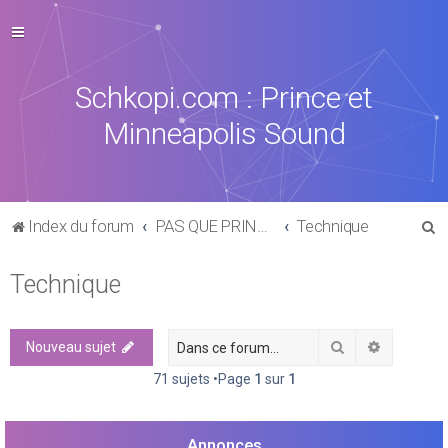
Schkopi.com : Prince et
Minneapolis Sound
R
Index du forum
PAS QUE PRINCE DANS LA VIE
Technique
e
Technique
c
h
e
Rechercher
Recherch
Nouveau sujet
r
71 sujets •Page
1
sur
1
c
h
Annonces