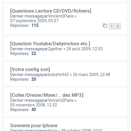
[Questions Lecture CD/DVD/fichiers]
Dernier messagepar
Vincent2Paris
«
07 septembre 2009, 05:07
Réponses :
115
1
2
[Question Youtube/Dailymotion etc.]
Dernier messagepar
2gether
«
24 août 2009, 12:03
Réponses :
22
[Votre config son]
Dernier messagepar
bobafett42
«
26 mars 2009, 22:48
Réponses :
20
[Coller/Diviser/Mixer/... des MP3]
Dernier messagepar
Vincent2Paris
«
05 novembre 2008, 12:32
Réponses :
43
Sonnerie pour Iphone
Dernier messagepar
ttora
«
29 octobre 2008, 10:01