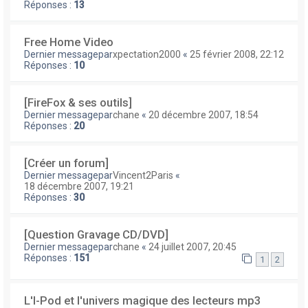
Réponses :
13
Free Home Video
Dernier messagepar
xpectation2000
«
25 février 2008, 22:12
Réponses :
10
[FireFox & ses outils]
Dernier messagepar
chane
«
20 décembre 2007, 18:54
Réponses :
20
[Créer un forum]
Dernier messagepar
Vincent2Paris
«
18 décembre 2007, 19:21
Réponses :
30
[Question Gravage CD/DVD]
Dernier messagepar
chane
«
24 juillet 2007, 20:45
Réponses :
151
1
2
L'I-Pod et l'univers magique des lecteurs mp3