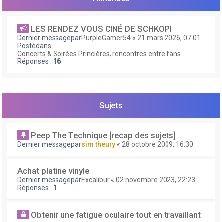
e
r
LES RENDEZ VOUS CINÉ DE SCHKOPI
Dernier messagepar
PurpleGamer54
«
21 mars 2026, 07:01
Postédans
Concerts & Soirées Princières, rencontres entre fans...
Réponses :
16
Sujets
Peep The Technique [recap des sujets]
Dernier messagepar
sim theury
«
28 octobre 2009, 16:30
Achat platine vinyle
Dernier messagepar
Excalibur
«
02 novembre 2023, 22:23
Réponses :
1
Obtenir une fatigue oculaire tout en travaillant