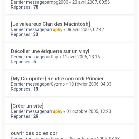
Dernier messagepar
npg2000
«
23 avril 2007, 00:56
Réponses :
78
[Le valeureux Clan des Macintosh]
Dernier messagepar
raphy
«
08 avril 2007, 02:42
Réponses :
33
Décoller une étiquette sur un vinyl
Dernier messagepar
flop
«
11 avril 2006, 23:16
Réponses :
5
{My Computer} Rendre son ordi Princier
Dernier messagepar
Gyzmo
«
18 février 2006, 04:33
Réponses :
13
[Créer un site]
Dernier messagepar
raphy
«
01 octobre 2005, 12:23
Réponses :
29
ouvrir des bd en cbr
Dernier messagepar
bastho
«
25 septembre 2005, 03:38