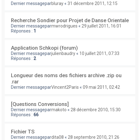
Dernier messagepar
bluray
«
31 décembre 2011, 12:15
Recherche Sondier pour Projet de Danse Orientale
Dernier messagepar
mwrodrigues
«
29 juillet 2011, 16:01
Réponses :
1
Application Schkopi (forum)
Dernier messagepar
julienbaudry
«
10 juillet 2011, 07:33
Réponses :
2
Longueur des noms des fichiers archive .zip ou
.rar
Dernier messagepar
Vincent2Paris
«
09 mai 2011, 02:42
[Questions Conversions]
Dernier messagepar
makoto
«
28 décembre 2010, 15:30
Réponses :
66
Fichier TS
Dernier messagepar
dita08
«
28 septembre 2010, 21:26