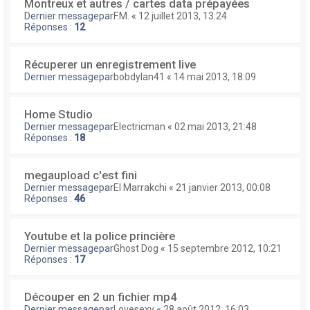
Montreux et autres / cartes data prépayées
Dernier messagepar
F.M.
«
12 juillet 2013, 13:24
Réponses :
12
Récuperer un enregistrement live
Dernier messagepar
bobdylan41
«
14 mai 2013, 18:09
Home Studio
Dernier messagepar
Electricman
«
02 mai 2013, 21:48
Réponses :
18
megaupload c'est fini
Dernier messagepar
El Marrakchi
«
21 janvier 2013, 00:08
Réponses :
46
Youtube et la police princière
Dernier messagepar
Ghost Dog
«
15 septembre 2012, 10:21
Réponses :
17
Découper en 2 un fichier mp4
Dernier messagepar
Lovesexy
«
28 août 2012, 16:03