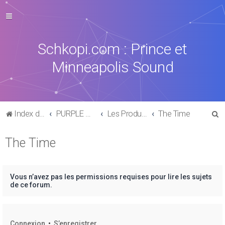
Schkopi.com : Prince et
Minneapolis Sound
R
Index du forum
PURPLE MUSIC
Les Productions, collaborations & sides-Projects
The Time
e
The Time
c
h
e
Vous n’avez pas les permissions requises pour lire les sujets
r
de ce forum.
c
h
Connexion
•
S’enregistrer