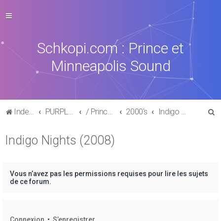
Schkopi.com : Prince et
Minneapolis Sound
R
Index du forum
PURPLE MUSIC
/ Prince : La discographie officielle
2000's
Indigo Nights (2008)
e
Indigo Nights (2008)
c
h
e
Vous n’avez pas les permissions requises pour lire les sujets
r
de ce forum.
c
h
Connexion
•
S’enregistrer