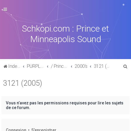
Schkopi.com : Prince et
Minneapolis Sound
R
Index du forum
PURPLE MUSIC
/ Prince : La discographie officielle
2000's
3121 (2005)
e
3121 (2005)
c
h
e
Vous n’avez pas les permissions requises pour lire les sujets
r
de ce forum.
c
h
Connexion
•
S’enregistrer