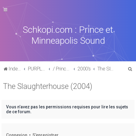
Schkopi.com : Prince et
Minneapolis Sound
R
Index du forum
PURPLE MUSIC
/ Prince : La discographie officielle
2000's
The Slaughterhouse (2004)
e
The Slaughterhouse (2004)
c
h
e
Vous n’avez pas les permissions requises pour lire les sujets
r
de ce forum.
c
h
Connexion
•
S’enregistrer