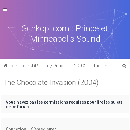
Schkopi.com : Prince et
Minneapolis Sound
R
Index du forum
PURPLE MUSIC
/ Prince : La discographie officielle
2000's
The Chocolate Invasion (2004)
e
The Chocolate Invasion (2004)
c
h
e
Vous n’avez pas les permissions requises pour lire les sujets
r
de ce forum.
c
h
Connexion
•
S’enregistrer