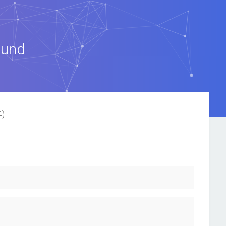
ound
4)