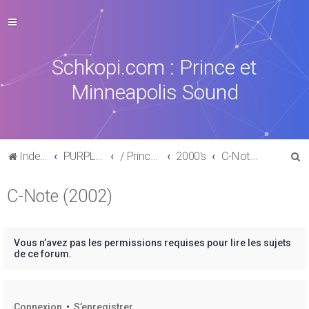
Schkopi.com : Prince et
Minneapolis Sound
R
Index du forum
PURPLE MUSIC
/ Prince : La discographie officielle
2000's
C-Note (2002)
e
C-Note (2002)
c
h
e
Vous n’avez pas les permissions requises pour lire les sujets
r
de ce forum.
c
h
Connexion
•
S’enregistrer