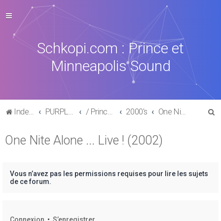
Schkopi.com : Prince et
Minneapolis Sound
R
Index du forum
PURPLE MUSIC
/ Prince : La discographie officielle
2000's
One Nite Alone ... Live ! (2002)
e
One Nite Alone ... Live ! (2002)
c
h
e
Vous n’avez pas les permissions requises pour lire les sujets
r
de ce forum.
c
h
Connexion
•
S’enregistrer