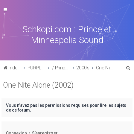
Schkopi.com : Prince et
Minneapolis Sound
R
Index du forum
PURPLE MUSIC
/ Prince : La discographie officielle
2000's
One Nite Alone (2002)
e
One Nite Alone (2002)
c
h
e
Vous n’avez pas les permissions requises pour lire les sujets
r
de ce forum.
c
h
Connexion
•
S’enregistrer