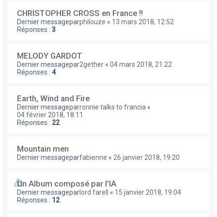
CHRISTOPHER CROSS en France !!
Dernier messagepar
philouze
«
13 mars 2018, 12:52
Réponses :
3
MELODY GARDOT
Dernier messagepar
2gether
«
04 mars 2018, 21:22
Réponses :
4
Earth, Wind and Fire
Dernier messagepar
ronnie talks to francia
«
04 février 2018, 18:11
Réponses :
22
Mountain men
Dernier messagepar
fabienne
«
26 janvier 2018, 19:20
Un Album composé par l’IA
Dernier messagepar
lord farell
«
15 janvier 2018, 19:04
Réponses :
12