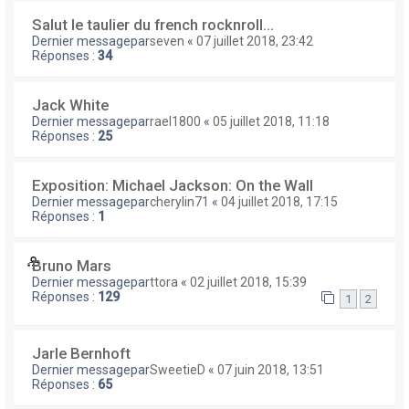
Salut le taulier du french rocknroll...
Dernier messagepar
seven
«
07 juillet 2018, 23:42
Réponses :
34
Jack White
Dernier messagepar
rael1800
«
05 juillet 2018, 11:18
Réponses :
25
Exposition: Michael Jackson: On the Wall
Dernier messagepar
cherylin71
«
04 juillet 2018, 17:15
Réponses :
1
Bruno Mars
Dernier messagepar
ttora
«
02 juillet 2018, 15:39
Réponses :
129
1
2
Jarle Bernhoft
Dernier messagepar
SweetieD
«
07 juin 2018, 13:51
Réponses :
65