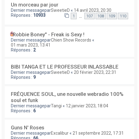
Un morceau par jour
Dernier messagepar
SweetieD
«
14 avril 2023, 20:30
Réponses :
10933
…
1
107
108
109
110
"Robbie Boney" - Freak is Sexy !
Dernier messagepar
Chien Show Records
«
01 mars 2023, 13:41
Réponses :
2
BIBI TANGA ET LE PROFESSEUR INLASSABLE
Dernier messagepar
SweetieD
«
20 février 2023, 22:31
Réponses :
9
FRÉQUENCE SOUL, une nouvelle webradio 100%
soul et funk
Dernier messagepar
Tangi
«
12 janvier 2023, 18:04
Réponses :
6
Guns N' Roses
Dernier messagepar
Excalibur
«
21 septembre 2022, 17:31
Réponses :
66