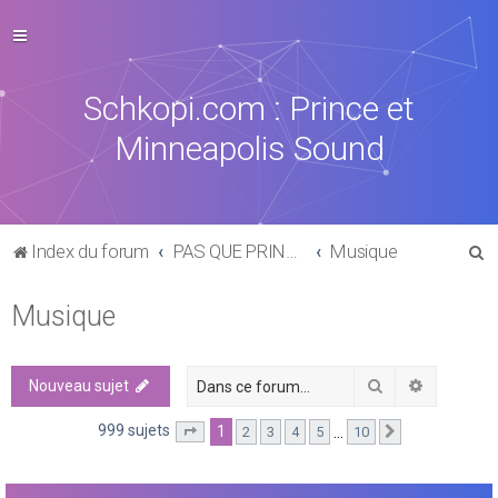
Schkopi.com : Prince et
Minneapolis Sound
R
Index du forum
PAS QUE PRINCE DANS LA VIE
Musique
e
Musique
c
h
e
Rechercher
Recherch
Nouveau sujet
r
999 sujets
1
…
2
3
4
5
10
Page
1
sur
10
Suivante
c
h