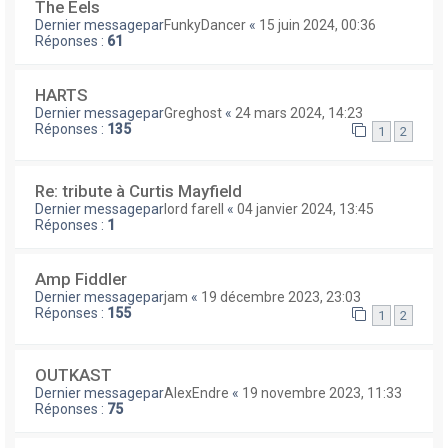
The Eels
Dernier messagepar
FunkyDancer
«
15 juin 2024, 00:36
Réponses :
61
HARTS
Dernier messagepar
Greghost
«
24 mars 2024, 14:23
Réponses :
135
1
2
Re: tribute à Curtis Mayfield
Dernier messagepar
lord farell
«
04 janvier 2024, 13:45
Réponses :
1
Amp Fiddler
Dernier messagepar
jam
«
19 décembre 2023, 23:03
Réponses :
155
1
2
OUTKAST
Dernier messagepar
AlexEndre
«
19 novembre 2023, 11:33
Réponses :
75