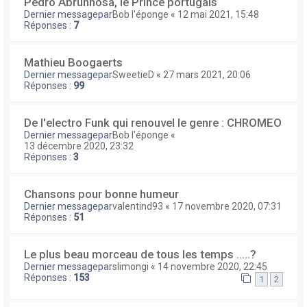
Pedro Abrunhosa, le Prince portugais
Dernier messagepar
Bob l'éponge
«
12 mai 2021, 15:48
Réponses :
7
Mathieu Boogaerts
Dernier messagepar
SweetieD
«
27 mars 2021, 20:06
Réponses :
99
De l'electro Funk qui renouvel le genre : CHROMEO
Dernier messagepar
Bob l'éponge
«
13 décembre 2020, 23:32
Réponses :
3
Chansons pour bonne humeur
Dernier messagepar
valentind93
«
17 novembre 2020, 07:31
Réponses :
51
Le plus beau morceau de tous les temps .....?
Dernier messagepar
slimongi
«
14 novembre 2020, 22:45
Réponses :
153
1
2