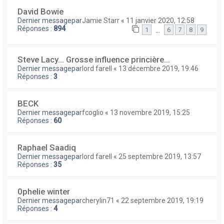
David Bowie
Dernier messagepar
Jamie Starr
«
11 janvier 2020, 12:58
Réponses :
894
…
1
6
7
8
9
Steve Lacy... Grosse influence princière...
Dernier messagepar
lord farell
«
13 décembre 2019, 19:46
Réponses :
3
BECK
Dernier messagepar
fcoglio
«
13 novembre 2019, 15:25
Réponses :
60
Raphael Saadiq
Dernier messagepar
lord farell
«
25 septembre 2019, 13:57
Réponses :
35
0phelie winter
Dernier messagepar
cherylin71
«
22 septembre 2019, 19:19
Réponses :
4