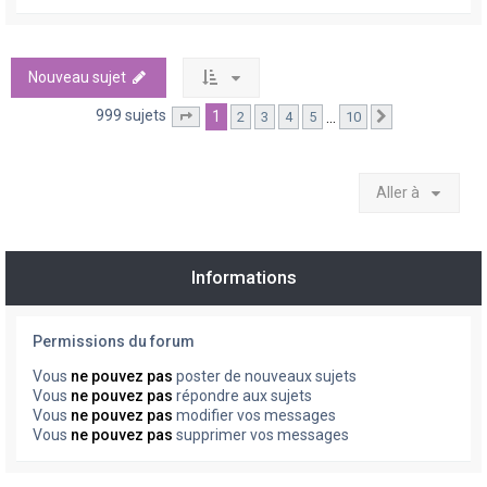
Nouveau sujet
999 sujets
1
…
2
3
4
5
10
Page
1
sur
10
Suivante
Aller à
Informations
Permissions du forum
Vous
ne pouvez pas
poster de nouveaux sujets
Vous
ne pouvez pas
répondre aux sujets
Vous
ne pouvez pas
modifier vos messages
Vous
ne pouvez pas
supprimer vos messages