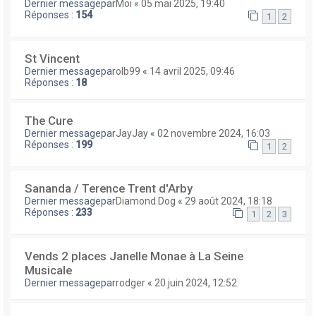
Dernier messagepar
Moi
«
05 mai 2025, 19:40
Réponses :
154
1
2
St Vincent
Dernier messagepar
olb99
«
14 avril 2025, 09:46
Réponses :
18
The Cure
Dernier messagepar
JayJay
«
02 novembre 2024, 16:03
Réponses :
199
1
2
Sananda / Terence Trent d'Arby
Dernier messagepar
Diamond Dog
«
29 août 2024, 18:18
Réponses :
233
1
2
3
Vends 2 places Janelle Monae à La Seine
Musicale
Dernier messagepar
rodger
«
20 juin 2024, 12:52