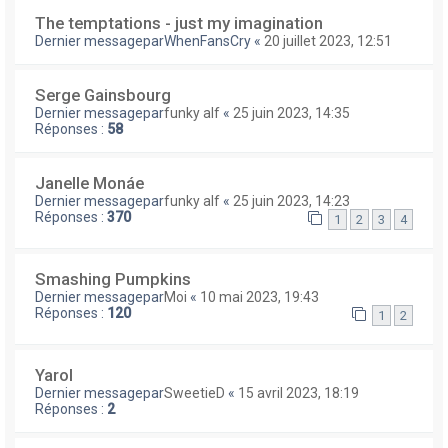
The temptations - just my imagination
Dernier messagepar
WhenFansCry
«
20 juillet 2023, 12:51
Serge Gainsbourg
Dernier messagepar
funky alf
«
25 juin 2023, 14:35
Réponses :
58
Janelle Monáe
Dernier messagepar
funky alf
«
25 juin 2023, 14:23
Réponses :
370
1
2
3
4
Smashing Pumpkins
Dernier messagepar
Moi
«
10 mai 2023, 19:43
Réponses :
120
1
2
Yarol
Dernier messagepar
SweetieD
«
15 avril 2023, 18:19
Réponses :
2