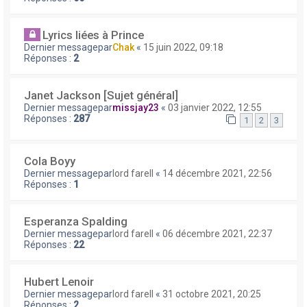
Lyrics liées à Prince
Dernier messagepar
Chak
«
15 juin 2022, 09:18
Réponses :
2
Janet Jackson [Sujet général]
Dernier messagepar
missjay23
«
03 janvier 2022, 12:55
Réponses :
287
1
2
3
Cola Boyy
Dernier messagepar
lord farell
«
14 décembre 2021, 22:56
Réponses :
1
Esperanza Spalding
Dernier messagepar
lord farell
«
06 décembre 2021, 22:37
Réponses :
22
Hubert Lenoir
Dernier messagepar
lord farell
«
31 octobre 2021, 20:25
Réponses :
2