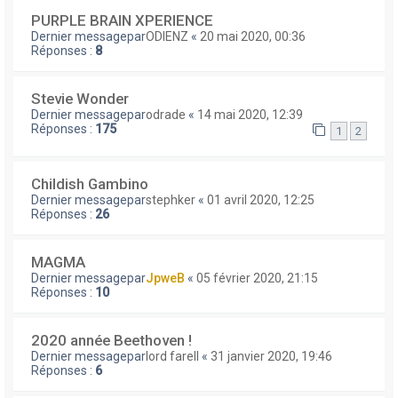
PURPLE BRAIN XPERIENCE
Dernier messagepar
ODIENZ
«
20 mai 2020, 00:36
Réponses :
8
Stevie Wonder
Dernier messagepar
odrade
«
14 mai 2020, 12:39
Réponses :
175
1
2
Childish Gambino
Dernier messagepar
stephker
«
01 avril 2020, 12:25
Réponses :
26
MAGMA
Dernier messagepar
JpweB
«
05 février 2020, 21:15
Réponses :
10
2020 année Beethoven !
Dernier messagepar
lord farell
«
31 janvier 2020, 19:46
Réponses :
6