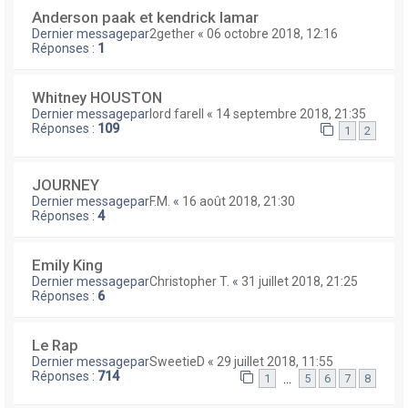
Anderson paak et kendrick lamar
Dernier messagepar
2gether
«
06 octobre 2018, 12:16
Réponses :
1
Whitney HOUSTON
Dernier messagepar
lord farell
«
14 septembre 2018, 21:35
Réponses :
109
1
2
JOURNEY
Dernier messagepar
F.M.
«
16 août 2018, 21:30
Réponses :
4
Emily King
Dernier messagepar
Christopher T.
«
31 juillet 2018, 21:25
Réponses :
6
Le Rap
Dernier messagepar
SweetieD
«
29 juillet 2018, 11:55
Réponses :
714
…
1
5
6
7
8