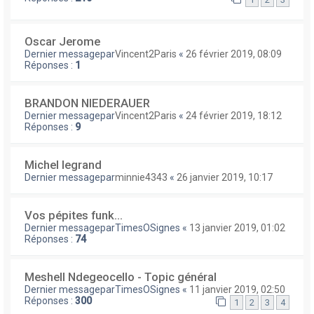
Oscar Jerome
Dernier messagepar
Vincent2Paris
«
26 février 2019, 08:09
Réponses :
1
BRANDON NIEDERAUER
Dernier messagepar
Vincent2Paris
«
24 février 2019, 18:12
Réponses :
9
Michel legrand
Dernier messagepar
minnie4343
«
26 janvier 2019, 10:17
Vos pépites funk...
Dernier messagepar
TimesOSignes
«
13 janvier 2019, 01:02
Réponses :
74
Meshell Ndegeocello - Topic général
Dernier messagepar
TimesOSignes
«
11 janvier 2019, 02:50
Réponses :
300
1
2
3
4