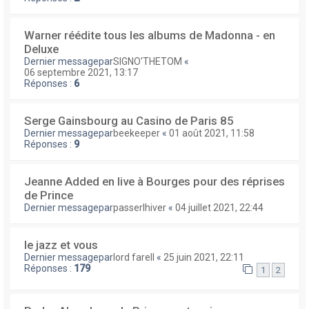
Warner réédite tous les albums de Madonna - en
Deluxe
Dernier messagepar
SIGNO'THETOM
«
06 septembre 2021, 13:17
Réponses :
6
Serge Gainsbourg au Casino de Paris 85
Dernier messagepar
beekeeper
«
01 août 2021, 11:58
Réponses :
9
Jeanne Added en live à Bourges pour des réprises
de Prince
Dernier messagepar
passerlhiver
«
04 juillet 2021, 22:44
le jazz et vous
Dernier messagepar
lord farell
«
25 juin 2021, 22:11
Réponses :
179
1
2