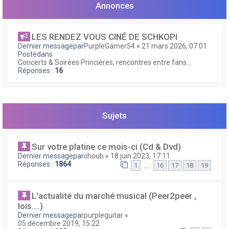
e
Annonces
r
LES RENDEZ VOUS CINÉ DE SCHKOPI
Dernier messagepar
PurpleGamer54
«
21 mars 2026, 07:01
Postédans
Concerts & Soirées Princières, rencontres entre fans...
Réponses :
16
Sujets
Sur votre platine ce mois-ci (Cd & Dvd)
Dernier messagepar
choub
«
18 juin 2023, 17:11
Réponses :
1864
…
1
16
17
18
19
L'actualité du marché musical (Peer2peer ,
lois....)
Dernier messagepar
purpleguitar
«
05 décembre 2019, 15:22