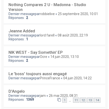
Nothing Compares 2 U - Madonna - Studio
Version
Dernier messagepar
robbielive
«
25 septembre 2020, 10:01
Réponses :
2
Jeanne Added
Dernier messagepar
lord farell
«
08 août 2020, 22:19
Réponses :
1
NIK WEST - Say Somethin' EP
Dernier messagepar
Ocre
«
14 juin 2020, 13:10
Réponses :
2
Le 'boss' toujours aussi engagé
Dernier messagepar
PrinceFrance
«
04 juin 2020, 14:22
D'Angelo
Dernier messagepar
jam
«
26 mai 2020, 08:31
Réponses :
1369
…
1
11
12
13
14