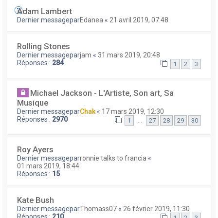
Adam Lambert
Dernier messagepar
Edanea
«
21 avril 2019, 07:48
Rolling Stones
Dernier messagepar
jam
«
31 mars 2019, 20:48
Réponses :
284
1
2
3
Michael Jackson - L'Artiste, Son art, Sa
Musique
Dernier messagepar
Chak
«
17 mars 2019, 12:30
Réponses :
2970
…
1
27
28
29
30
Roy Ayers
Dernier messagepar
ronnie talks to francia
«
01 mars 2019, 18:44
Réponses :
15
Kate Bush
Dernier messagepar
Thomass07
«
26 février 2019, 11:30
Réponses :
210
1
2
3