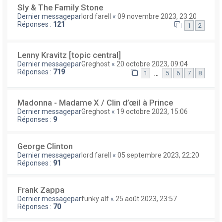
Sly & The Family Stone
Dernier messagepar
lord farell
«
09 novembre 2023, 23:20
Réponses :
121
1
2
Lenny Kravitz [topic central]
Dernier messagepar
Greghost
«
20 octobre 2023, 09:04
Réponses :
719
…
1
5
6
7
8
Madonna - Madame X / Clin d’œil à Prince
Dernier messagepar
Greghost
«
19 octobre 2023, 15:06
Réponses :
9
George Clinton
Dernier messagepar
lord farell
«
05 septembre 2023, 22:20
Réponses :
91
Frank Zappa
Dernier messagepar
funky alf
«
25 août 2023, 23:57
Réponses :
70