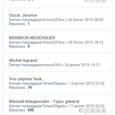
Oscar Jerome
Dernier messagepar
Vincent2Paris
«
26 février 2019, 08:09
Réponses :
1
BRANDON NIEDERAUER
Dernier messagepar
Vincent2Paris
«
24 février 2019, 18:12
Réponses :
9
Michel legrand
Dernier messagepar
minnie4343
«
26 janvier 2019, 10:17
Vos pépites funk...
Dernier messagepar
TimesOSignes
«
13 janvier 2019, 01:02
Réponses :
74
Meshell Ndegeocello - Topic général
Dernier messagepar
TimesOSignes
«
11 janvier 2019, 02:50
Réponses :
300
1
2
3
4