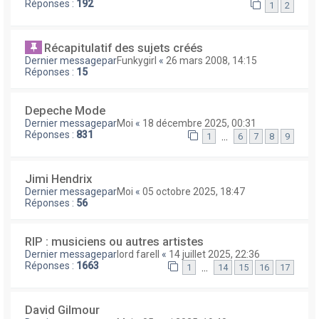
Réponses :
192
1
2
Récapitulatif des sujets créés
Dernier messagepar
Funkygirl
«
26 mars 2008, 14:15
Réponses :
15
Depeche Mode
Dernier messagepar
Moi
«
18 décembre 2025, 00:31
Réponses :
831
…
1
6
7
8
9
Jimi Hendrix
Dernier messagepar
Moi
«
05 octobre 2025, 18:47
Réponses :
56
RIP : musiciens ou autres artistes
Dernier messagepar
lord farell
«
14 juillet 2025, 22:36
Réponses :
1663
…
1
14
15
16
17
David Gilmour