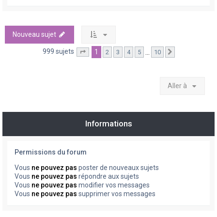
Nouveau sujet
999 sujets
1
…
2
3
4
5
10
Page
1
sur
10
Suivante
Aller à
Informations
Permissions du forum
Vous
ne pouvez pas
poster de nouveaux sujets
Vous
ne pouvez pas
répondre aux sujets
Vous
ne pouvez pas
modifier vos messages
Vous
ne pouvez pas
supprimer vos messages