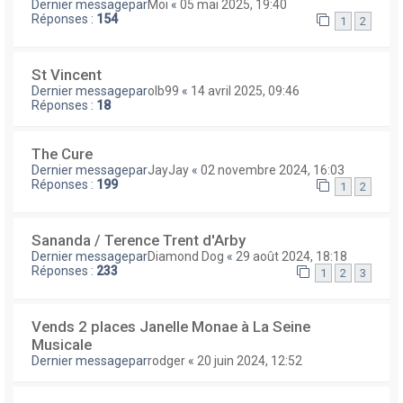
Dernier messagepar
Moi
«
05 mai 2025, 19:40
Réponses :
154
1
2
St Vincent
Dernier messagepar
olb99
«
14 avril 2025, 09:46
Réponses :
18
The Cure
Dernier messagepar
JayJay
«
02 novembre 2024, 16:03
Réponses :
199
1
2
Sananda / Terence Trent d'Arby
Dernier messagepar
Diamond Dog
«
29 août 2024, 18:18
Réponses :
233
1
2
3
Vends 2 places Janelle Monae à La Seine
Musicale
Dernier messagepar
rodger
«
20 juin 2024, 12:52