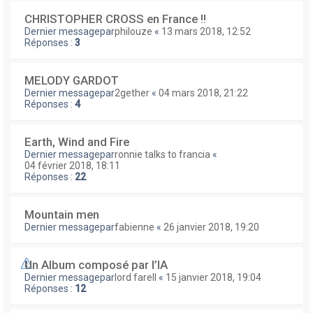
CHRISTOPHER CROSS en France !!
Dernier messagepar
philouze
«
13 mars 2018, 12:52
Réponses :
3
MELODY GARDOT
Dernier messagepar
2gether
«
04 mars 2018, 21:22
Réponses :
4
Earth, Wind and Fire
Dernier messagepar
ronnie talks to francia
«
04 février 2018, 18:11
Réponses :
22
Mountain men
Dernier messagepar
fabienne
«
26 janvier 2018, 19:20
Un Album composé par l’IA
Dernier messagepar
lord farell
«
15 janvier 2018, 19:04
Réponses :
12