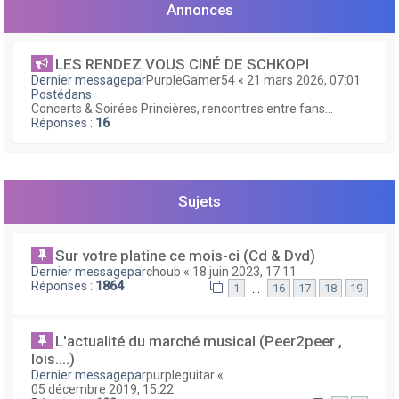
e
Annonces
r
LES RENDEZ VOUS CINÉ DE SCHKOPI
Dernier messagepar
PurpleGamer54
«
21 mars 2026, 07:01
Postédans
Concerts & Soirées Princières, rencontres entre fans...
Réponses :
16
Sujets
Sur votre platine ce mois-ci (Cd & Dvd)
Dernier messagepar
choub
«
18 juin 2023, 17:11
Réponses :
1864
…
1
16
17
18
19
L'actualité du marché musical (Peer2peer ,
lois....)
Dernier messagepar
purpleguitar
«
05 décembre 2019, 15:22