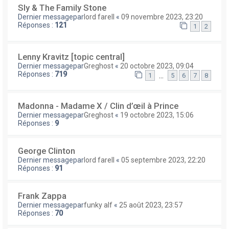
Sly & The Family Stone
Dernier messagepar
lord farell
«
09 novembre 2023, 23:20
Réponses :
121
1
2
Lenny Kravitz [topic central]
Dernier messagepar
Greghost
«
20 octobre 2023, 09:04
Réponses :
719
…
1
5
6
7
8
Madonna - Madame X / Clin d’œil à Prince
Dernier messagepar
Greghost
«
19 octobre 2023, 15:06
Réponses :
9
George Clinton
Dernier messagepar
lord farell
«
05 septembre 2023, 22:20
Réponses :
91
Frank Zappa
Dernier messagepar
funky alf
«
25 août 2023, 23:57
Réponses :
70