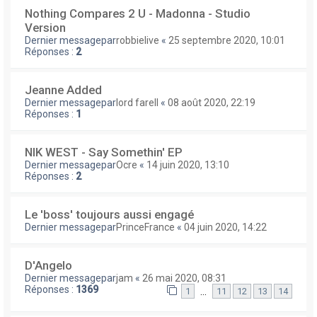
Nothing Compares 2 U - Madonna - Studio
Version
Dernier messagepar
robbielive
«
25 septembre 2020, 10:01
Réponses :
2
Jeanne Added
Dernier messagepar
lord farell
«
08 août 2020, 22:19
Réponses :
1
NIK WEST - Say Somethin' EP
Dernier messagepar
Ocre
«
14 juin 2020, 13:10
Réponses :
2
Le 'boss' toujours aussi engagé
Dernier messagepar
PrinceFrance
«
04 juin 2020, 14:22
D'Angelo
Dernier messagepar
jam
«
26 mai 2020, 08:31
Réponses :
1369
…
1
11
12
13
14