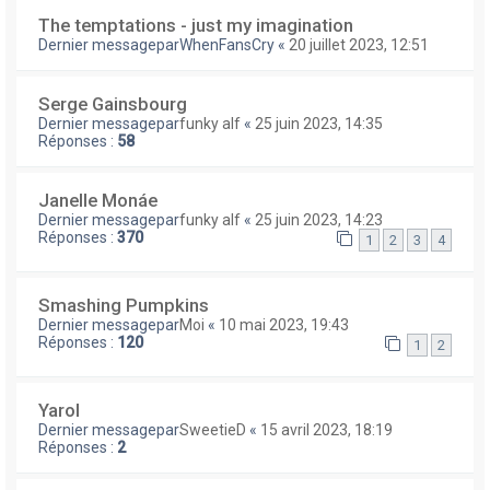
The temptations - just my imagination
Dernier messagepar
WhenFansCry
«
20 juillet 2023, 12:51
Serge Gainsbourg
Dernier messagepar
funky alf
«
25 juin 2023, 14:35
Réponses :
58
Janelle Monáe
Dernier messagepar
funky alf
«
25 juin 2023, 14:23
Réponses :
370
1
2
3
4
Smashing Pumpkins
Dernier messagepar
Moi
«
10 mai 2023, 19:43
Réponses :
120
1
2
Yarol
Dernier messagepar
SweetieD
«
15 avril 2023, 18:19
Réponses :
2