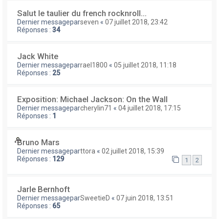
Salut le taulier du french rocknroll...
Dernier messagepar
seven
«
07 juillet 2018, 23:42
Réponses :
34
Jack White
Dernier messagepar
rael1800
«
05 juillet 2018, 11:18
Réponses :
25
Exposition: Michael Jackson: On the Wall
Dernier messagepar
cherylin71
«
04 juillet 2018, 17:15
Réponses :
1
Bruno Mars
Dernier messagepar
ttora
«
02 juillet 2018, 15:39
Réponses :
129
1
2
Jarle Bernhoft
Dernier messagepar
SweetieD
«
07 juin 2018, 13:51
Réponses :
65