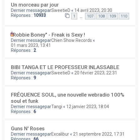
Un morceau par jour
Dernier messagepar
SweetieD
«
14 avril 2023, 20:30
Réponses :
10933
…
1
107
108
109
110
"Robbie Boney" - Freak is Sexy !
Dernier messagepar
Chien Show Records
«
01 mars 2023, 13:41
Réponses :
2
BIBI TANGA ET LE PROFESSEUR INLASSABLE
Dernier messagepar
SweetieD
«
20 février 2023, 22:31
Réponses :
9
FRÉQUENCE SOUL, une nouvelle webradio 100%
soul et funk
Dernier messagepar
Tangi
«
12 janvier 2023, 18:04
Réponses :
6
Guns N' Roses
Dernier messagepar
Excalibur
«
21 septembre 2022, 17:31
Réponses :
66