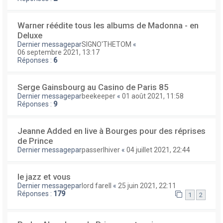
Warner réédite tous les albums de Madonna - en
Deluxe
Dernier messagepar
SIGNO'THETOM
«
06 septembre 2021, 13:17
Réponses :
6
Serge Gainsbourg au Casino de Paris 85
Dernier messagepar
beekeeper
«
01 août 2021, 11:58
Réponses :
9
Jeanne Added en live à Bourges pour des réprises
de Prince
Dernier messagepar
passerlhiver
«
04 juillet 2021, 22:44
le jazz et vous
Dernier messagepar
lord farell
«
25 juin 2021, 22:11
Réponses :
179
1
2