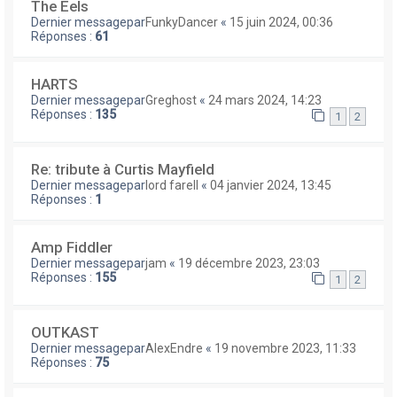
The Eels
Dernier messagepar
FunkyDancer
«
15 juin 2024, 00:36
Réponses :
61
HARTS
Dernier messagepar
Greghost
«
24 mars 2024, 14:23
Réponses :
135
1
2
Re: tribute à Curtis Mayfield
Dernier messagepar
lord farell
«
04 janvier 2024, 13:45
Réponses :
1
Amp Fiddler
Dernier messagepar
jam
«
19 décembre 2023, 23:03
Réponses :
155
1
2
OUTKAST
Dernier messagepar
AlexEndre
«
19 novembre 2023, 11:33
Réponses :
75