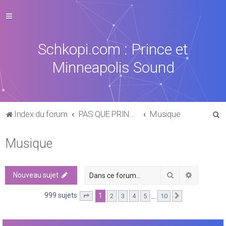
Schkopi.com : Prince et
Minneapolis Sound
R
Index du forum
PAS QUE PRINCE DANS LA VIE
Musique
e
Musique
c
h
e
Rechercher
Recherch
Nouveau sujet
r
999 sujets
1
…
2
3
4
5
10
Page
1
sur
10
Suivante
c
h