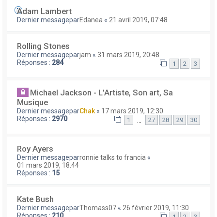
Adam Lambert
Dernier messagepar
Edanea
«
21 avril 2019, 07:48
Rolling Stones
Dernier messagepar
jam
«
31 mars 2019, 20:48
Réponses :
284
1
2
3
Michael Jackson - L'Artiste, Son art, Sa
Musique
Dernier messagepar
Chak
«
17 mars 2019, 12:30
Réponses :
2970
…
1
27
28
29
30
Roy Ayers
Dernier messagepar
ronnie talks to francia
«
01 mars 2019, 18:44
Réponses :
15
Kate Bush
Dernier messagepar
Thomass07
«
26 février 2019, 11:30
Réponses :
210
1
2
3