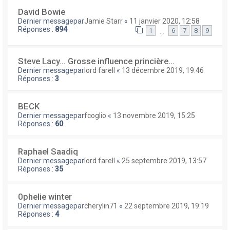
David Bowie
Dernier messagepar
Jamie Starr
«
11 janvier 2020, 12:58
Réponses :
894
…
1
6
7
8
9
Steve Lacy... Grosse influence princière...
Dernier messagepar
lord farell
«
13 décembre 2019, 19:46
Réponses :
3
BECK
Dernier messagepar
fcoglio
«
13 novembre 2019, 15:25
Réponses :
60
Raphael Saadiq
Dernier messagepar
lord farell
«
25 septembre 2019, 13:57
Réponses :
35
0phelie winter
Dernier messagepar
cherylin71
«
22 septembre 2019, 19:19
Réponses :
4