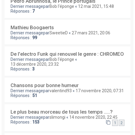
Pedro Abrunhosa, le Prince portugais
Dernier messagepar
Bob l'éponge
«
12 mai 2021, 15:48
Réponses :
7
Mathieu Boogaerts
Dernier messagepar
SweetieD
«
27 mars 2021, 20:06
Réponses :
99
De l'electro Funk qui renouvel le genre : CHROMEO
Dernier messagepar
Bob l'éponge
«
13 décembre 2020, 23:32
Réponses :
3
Chansons pour bonne humeur
Dernier messagepar
valentind93
«
17 novembre 2020, 07:31
Réponses :
51
Le plus beau morceau de tous les temps .....?
Dernier messagepar
slimongi
«
14 novembre 2020, 22:45
Réponses :
153
1
2