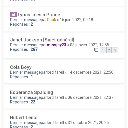
Lyrics liées à Prince
Dernier messagepar
Chak
«
15 juin 2022, 09:18
Réponses :
2
Janet Jackson [Sujet général]
Dernier messagepar
missjay23
«
03 janvier 2022, 12:55
Réponses :
287
1
2
3
Cola Boyy
Dernier messagepar
lord farell
«
14 décembre 2021, 22:56
Réponses :
1
Esperanza Spalding
Dernier messagepar
lord farell
«
06 décembre 2021, 22:37
Réponses :
22
Hubert Lenoir
Dernier messagepar
lord farell
«
31 octobre 2021, 20:25
Réponses :
2