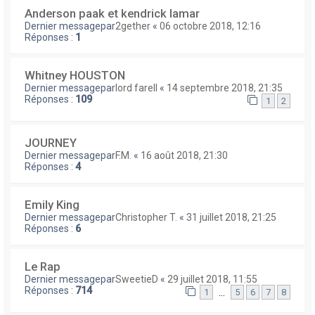
Anderson paak et kendrick lamar
Dernier messagepar
2gether
«
06 octobre 2018, 12:16
Réponses :
1
Whitney HOUSTON
Dernier messagepar
lord farell
«
14 septembre 2018, 21:35
Réponses :
109
1
2
JOURNEY
Dernier messagepar
F.M.
«
16 août 2018, 21:30
Réponses :
4
Emily King
Dernier messagepar
Christopher T.
«
31 juillet 2018, 21:25
Réponses :
6
Le Rap
Dernier messagepar
SweetieD
«
29 juillet 2018, 11:55
Réponses :
714
…
1
5
6
7
8