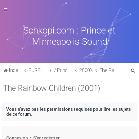
Schkopi.com : Prince et
Minneapolis Sound
R
Index du forum
PURPLE MUSIC
/ Prince : La discographie officielle
2000's
The Rainbow Children (2001)
e
The Rainbow Children (2001)
c
h
e
Vous n’avez pas les permissions requises pour lire les sujets
r
de ce forum.
c
h
Connexion
•
S’enregistrer