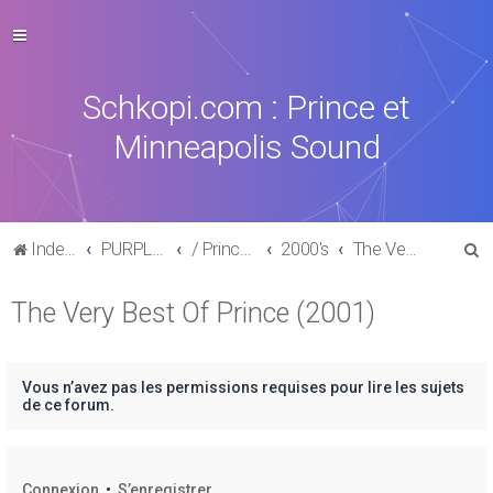
Schkopi.com : Prince et
Minneapolis Sound
R
Index du forum
PURPLE MUSIC
/ Prince : La discographie officielle
2000's
The Very Best Of Prince (2001)
e
The Very Best Of Prince (2001)
c
h
e
Vous n’avez pas les permissions requises pour lire les sujets
r
de ce forum.
c
h
Connexion
•
S’enregistrer