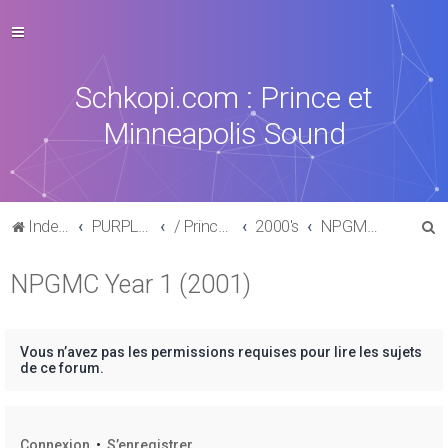
Schkopi.com : Prince et
Minneapolis Sound
R
Index du forum
PURPLE MUSIC
/ Prince : La discographie officielle
2000's
NPGMC Year 1 (2001)
e
NPGMC Year 1 (2001)
c
h
e
Vous n’avez pas les permissions requises pour lire les sujets
r
de ce forum.
c
h
Connexion
•
S’enregistrer