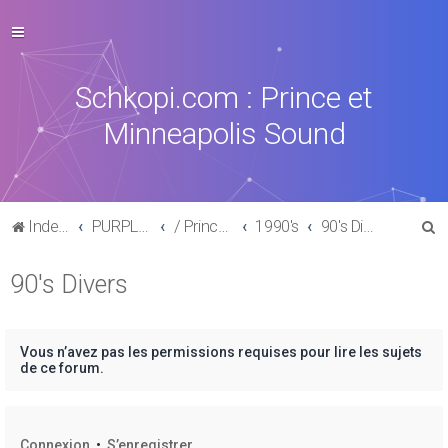
Schkopi.com : Prince et
Minneapolis Sound
R
Index du forum
PURPLE MUSIC
/ Prince : La discographie officielle
1990's
90's Divers
e
90's Divers
c
h
e
Vous n’avez pas les permissions requises pour lire les sujets
r
de ce forum.
c
h
Connexion
•
S’enregistrer