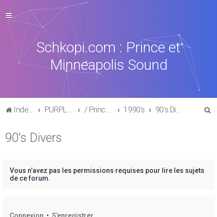
Schkopi.com : Prince et
Minneapolis Sound
R
Index du forum
PURPLE MUSIC
/ Prince : La discographie officielle
1990's
90's Divers
e
90's Divers
c
h
e
Vous n’avez pas les permissions requises pour lire les sujets
r
de ce forum.
c
h
Connexion
•
S’enregistrer