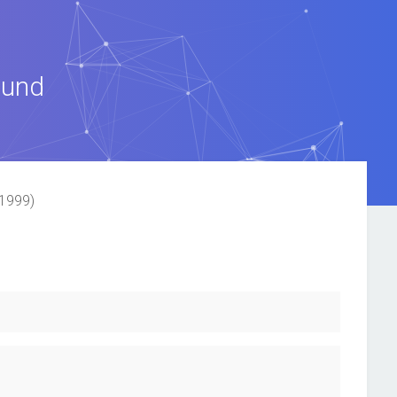
ound
(1999)