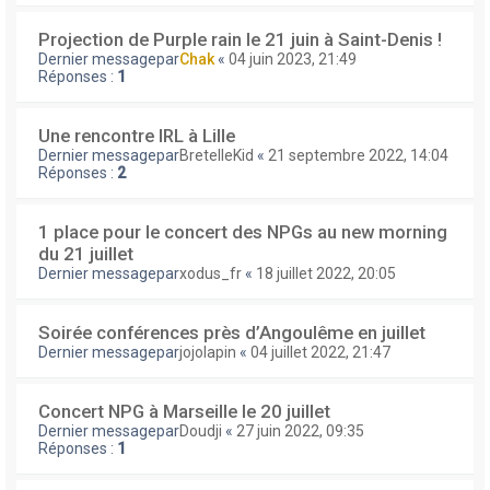
Projection de Purple rain le 21 juin à Saint-Denis !
Dernier messagepar
Chak
«
04 juin 2023, 21:49
Réponses :
1
Une rencontre IRL à Lille
Dernier messagepar
BretelleKid
«
21 septembre 2022, 14:04
Réponses :
2
1 place pour le concert des NPGs au new morning
du 21 juillet
Dernier messagepar
xodus_fr
«
18 juillet 2022, 20:05
Soirée conférences près d’Angoulême en juillet
Dernier messagepar
jojolapin
«
04 juillet 2022, 21:47
Concert NPG à Marseille le 20 juillet
Dernier messagepar
Doudji
«
27 juin 2022, 09:35
Réponses :
1