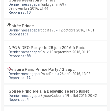
Soirée Reservoire 11 nov
Dernier messagepar
funkygemini69
«
09 novembre 2016, 21:44
Réponses :
10
Soirée Prince
Dernier messagepar
poplife75
«
12 octobre 2016, 14:51
Réponses :
1
NPG VIDEO Party - le 28 juin 2016 à Paris
Dernier messagepar
F.M.
«
10 septembre 2016, 01:10
Réponses :
88
7e soire Paris Prince Party / 3 sept.
Dernier messagepar
PolkaDots
«
26 août 2016, 13:03
Réponses :
12
Soirée Princière à la Bellevilloise le16 juillet
Dernier messagepar
ElyseeKadour
«
19 juillet 2016, 20:42
Réponses :
4