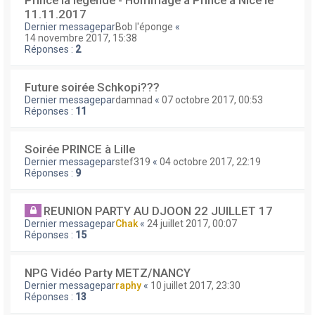
Prince la légende - Hommage à Prince à Nice le
11.11.2017
Dernier messagepar
Bob l'éponge
«
14 novembre 2017, 15:38
Réponses :
2
Future soirée Schkopi???
Dernier messagepar
damnad
«
07 octobre 2017, 00:53
Réponses :
11
Soirée PRINCE à Lille
Dernier messagepar
stef319
«
04 octobre 2017, 22:19
Réponses :
9
REUNION PARTY AU DJOON 22 JUILLET 17
Dernier messagepar
Chak
«
24 juillet 2017, 00:07
Réponses :
15
NPG Vidéo Party METZ/NANCY
Dernier messagepar
raphy
«
10 juillet 2017, 23:30
Réponses :
13