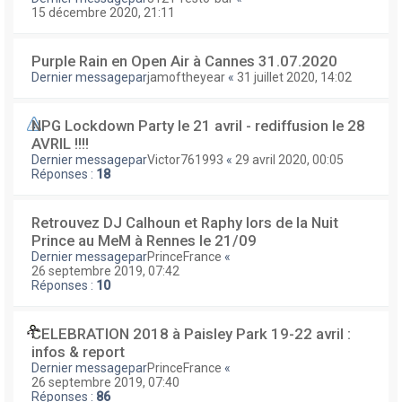
15 décembre 2020, 21:11
Purple Rain en Open Air à Cannes 31.07.2020
Dernier messagepar
jamoftheyear
«
31 juillet 2020, 14:02
NPG Lockdown Party le 21 avril - rediffusion le 28
AVRIL !!!!
Dernier messagepar
Victor761993
«
29 avril 2020, 00:05
Réponses :
18
Retrouvez DJ Calhoun et Raphy lors de la Nuit
Prince au MeM à Rennes le 21/09
Dernier messagepar
PrinceFrance
«
26 septembre 2019, 07:42
Réponses :
10
CELEBRATION 2018 à Paisley Park 19-22 avril :
infos & report
Dernier messagepar
PrinceFrance
«
26 septembre 2019, 07:40
Réponses :
86