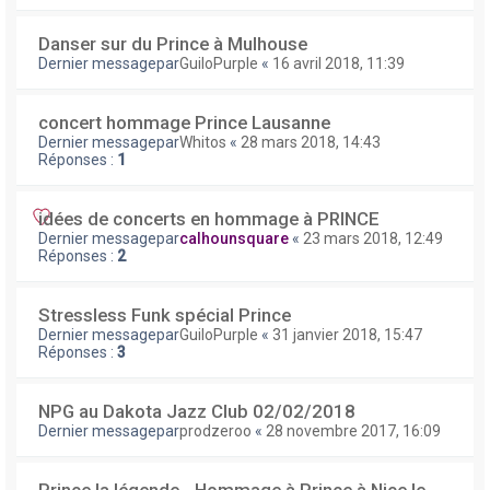
Danser sur du Prince à Mulhouse
Dernier messagepar
GuiloPurple
«
16 avril 2018, 11:39
concert hommage Prince Lausanne
Dernier messagepar
Whitos
«
28 mars 2018, 14:43
Réponses :
1
idées de concerts en hommage à PRINCE
Dernier messagepar
calhounsquare
«
23 mars 2018, 12:49
Réponses :
2
Stressless Funk spécial Prince
Dernier messagepar
GuiloPurple
«
31 janvier 2018, 15:47
Réponses :
3
NPG au Dakota Jazz Club 02/02/2018
Dernier messagepar
prodzeroo
«
28 novembre 2017, 16:09