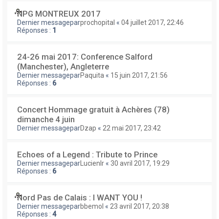
NPG MONTREUX 2017
Dernier messagepar
prochopital
«
04 juillet 2017, 22:46
Réponses :
1
24-26 mai 2017: Conference Salford
(Manchester), Angleterre
Dernier messagepar
Paquita
«
15 juin 2017, 21:56
Réponses :
6
Concert Hommage gratuit à Achères (78)
dimanche 4 juin
Dernier messagepar
Dzap
«
22 mai 2017, 23:42
Echoes of a Legend : Tribute to Prince
Dernier messagepar
Lucienlr
«
30 avril 2017, 19:29
Réponses :
6
Nord Pas de Calais : I WANT YOU !
Dernier messagepar
bbemol
«
23 avril 2017, 20:38
Réponses :
4