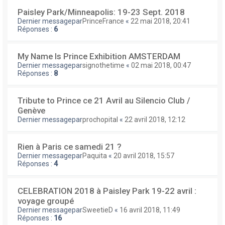
Paisley Park/Minneapolis: 19-23 Sept. 2018
Dernier messagepar
PrinceFrance
«
22 mai 2018, 20:41
Réponses :
6
My Name Is Prince Exhibition AMSTERDAM
Dernier messagepar
signothetime
«
02 mai 2018, 00:47
Réponses :
8
Tribute to Prince ce 21 Avril au Silencio Club /
Genève
Dernier messagepar
prochopital
«
22 avril 2018, 12:12
Rien à Paris ce samedi 21 ?
Dernier messagepar
Paquita
«
20 avril 2018, 15:57
Réponses :
4
CELEBRATION 2018 à Paisley Park 19-22 avril :
voyage groupé
Dernier messagepar
SweetieD
«
16 avril 2018, 11:49
Réponses :
16