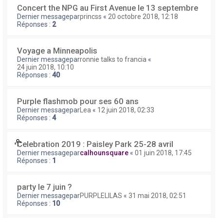
Concert the NPG au First Avenue le 13 septembre
Dernier messagepar
princss
«
20 octobre 2018, 12:18
Réponses :
2
Voyage a Minneapolis
Dernier messagepar
ronnie talks to francia
«
24 juin 2018, 10:10
Réponses :
40
Purple flashmob pour ses 60 ans
Dernier messagepar
Lea
«
12 juin 2018, 02:33
Réponses :
4
Celebration 2019 : Paisley Park 25-28 avril
Dernier messagepar
calhounsquare
«
01 juin 2018, 17:45
Réponses :
1
party le 7 juin ?
Dernier messagepar
PURPLELILAS
«
31 mai 2018, 02:51
Réponses :
10