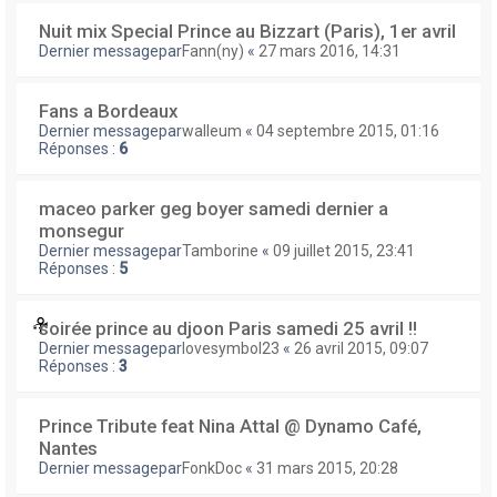
Nuit mix Special Prince au Bizzart (Paris), 1er avril
Dernier messagepar
Fann(ny)
«
27 mars 2016, 14:31
Fans a Bordeaux
Dernier messagepar
walleum
«
04 septembre 2015, 01:16
Réponses :
6
maceo parker geg boyer samedi dernier a
monsegur
Dernier messagepar
Tamborine
«
09 juillet 2015, 23:41
Réponses :
5
soirée prince au djoon Paris samedi 25 avril !!
Dernier messagepar
lovesymbol23
«
26 avril 2015, 09:07
Réponses :
3
Prince Tribute feat Nina Attal @ Dynamo Café,
Nantes
Dernier messagepar
FonkDoc
«
31 mars 2015, 20:28