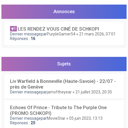
e
r
Annonces
LES RENDEZ VOUS CINÉ DE SCHKOPI
Dernier messagepar
PurpleGamer54
«
21 mars 2026, 07:01
Réponses :
16
Sujets
Liv Warfield à Bonneville (Haute-Savoie) - 22/07 -
près de Genève
Dernier messagepar
jamoftheyear
«
21 juillet 2023, 20:35
Echoes Of Prince - Tribute to The Purple One
(PROMO SCHKOPI)
Dernier messagepar
MovieStar
«
05 juin 2023, 13:13
Réponses :
25