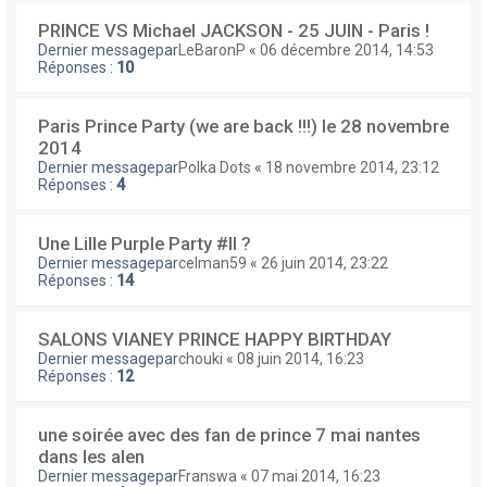
PRINCE VS Michael JACKSON - 25 JUIN - Paris !
Dernier messagepar
LeBaronP
«
06 décembre 2014, 14:53
Réponses :
10
Paris Prince Party (we are back !!!) le 28 novembre
2014
Dernier messagepar
Polka Dots
«
18 novembre 2014, 23:12
Réponses :
4
Une Lille Purple Party #II ?
Dernier messagepar
celman59
«
26 juin 2014, 23:22
Réponses :
14
SALONS VIANEY PRINCE HAPPY BIRTHDAY
Dernier messagepar
chouki
«
08 juin 2014, 16:23
Réponses :
12
une soirée avec des fan de prince 7 mai nantes
dans les alen
Dernier messagepar
Franswa
«
07 mai 2014, 16:23