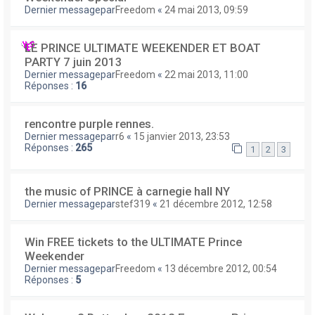
Dernier messagepar
Freedom
«
24 mai 2013, 09:59
LE PRINCE ULTIMATE WEEKENDER ET BOAT
PARTY 7 juin 2013
Dernier messagepar
Freedom
«
22 mai 2013, 11:00
Réponses :
16
rencontre purple rennes.
Dernier messagepar
r6
«
15 janvier 2013, 23:53
Réponses :
265
1
2
3
the music of PRINCE à carnegie hall NY
Dernier messagepar
stef319
«
21 décembre 2012, 12:58
Win FREE tickets to the ULTIMATE Prince
Weekender
Dernier messagepar
Freedom
«
13 décembre 2012, 00:54
Réponses :
5