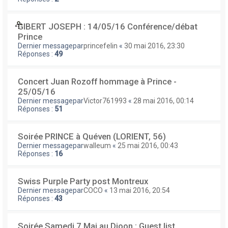
GIBERT JOSEPH : 14/05/16 Conférence/débat
Prince
Dernier messagepar
princefelin
«
30 mai 2016, 23:30
Réponses :
49
Concert Juan Rozoff hommage à Prince -
25/05/16
Dernier messagepar
Victor761993
«
28 mai 2016, 00:14
Réponses :
51
Soirée PRINCE à Quéven (LORIENT, 56)
Dernier messagepar
walleum
«
25 mai 2016, 00:43
Réponses :
16
Swiss Purple Party post Montreux
Dernier messagepar
COCO
«
13 mai 2016, 20:54
Réponses :
43
Soirée Samedi 7 Mai au Djoon : Guest list