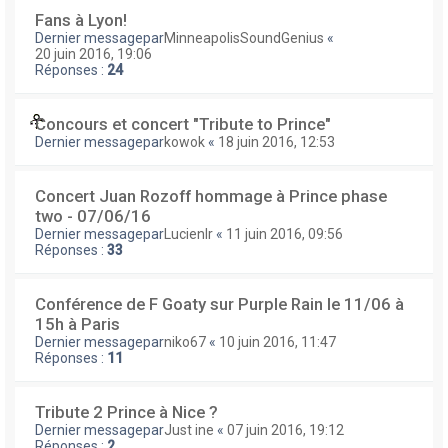
Fans à Lyon!
Dernier messagepar
MinneapolisSoundGenius
«
20 juin 2016, 19:06
Réponses :
24
Concours et concert "Tribute to Prince"
Dernier messagepar
kowok
«
18 juin 2016, 12:53
Concert Juan Rozoff hommage à Prince phase
two - 07/06/16
Dernier messagepar
Lucienlr
«
11 juin 2016, 09:56
Réponses :
33
Conférence de F Goaty sur Purple Rain le 11/06 à
15h à Paris
Dernier messagepar
niko67
«
10 juin 2016, 11:47
Réponses :
11
Tribute 2 Prince à Nice ?
Dernier messagepar
Just ine
«
07 juin 2016, 19:12
Réponses :
2