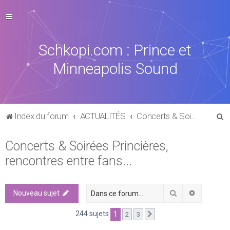
Schkopi.com : Prince et
Minneapolis Sound
R
Index du forum
ACTUALITÉS
Concerts & Soirées Princières, rencontres entre fans...
e
Concerts & Soirées Princières,
c
rencontres entre fans...
h
e
r
Rechercher
Recherch
Nouveau sujet
c
244 sujets
1
2
3
Suivante
h