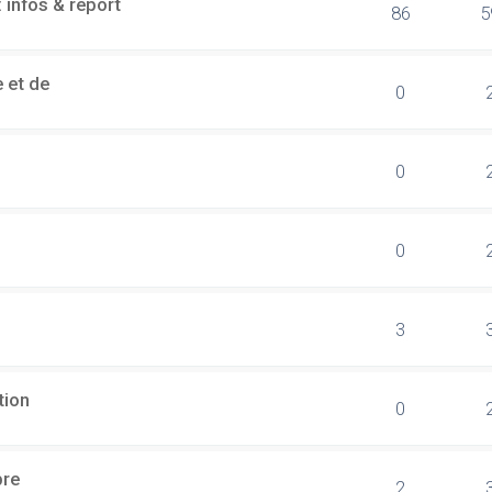
 infos & report
86
5
 et de
0
0
0
3
tion
0
bre
2