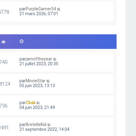
par
PurpleGamer54
5778
21 mars 2026, 07:01
par
jamoftheyear
740
21 juillet 2023, 20:35
par
MovieStar
8124
05 juin 2023, 13:13
par
Chak
736
04 juin 2023, 21:49
par
BretelleKid
2491
21 septembre 2022, 14:04