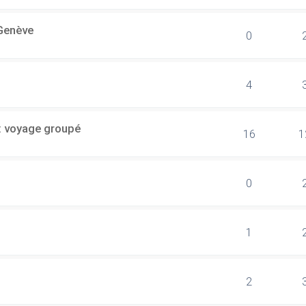
 Genève
0
4
: voyage groupé
16
1
0
1
2