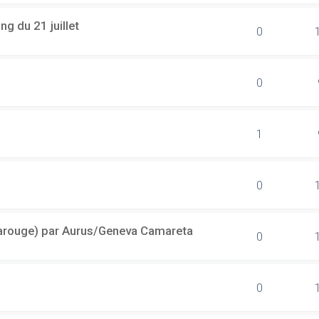
g du 21 juillet
0
0
1
0
(Carouge) par Aurus/Geneva Camareta
0
0