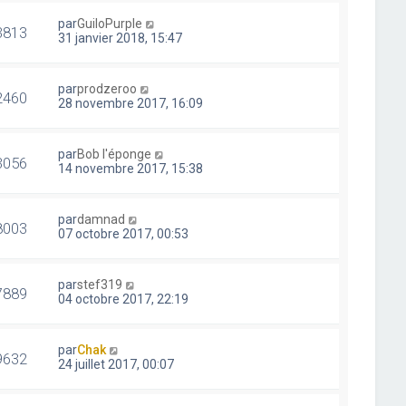
par
GuiloPurple
3813
31 janvier 2018, 15:47
par
prodzeroo
2460
28 novembre 2017, 16:09
par
Bob l'éponge
3056
14 novembre 2017, 15:38
par
damnad
8003
07 octobre 2017, 00:53
par
stef319
7889
04 octobre 2017, 22:19
par
Chak
9632
24 juillet 2017, 00:07