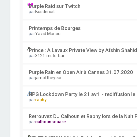
Purple Raid sur Twitch
par
Busdenuit
Printemps de Bourges
par
Yazid Manou
Prince : A Lavaux Private View by Afshin Shahid
par
3121-resto-bar
Purple Rain en Open Air à Cannes 31.07.2020
par
jamoftheyear
NPG Lockdown Party le 21 avril - rediffusion le 2
par
raphy
Retrouvez DJ Calhoun et Raphy lors de la Nuit
par
calhounsquare