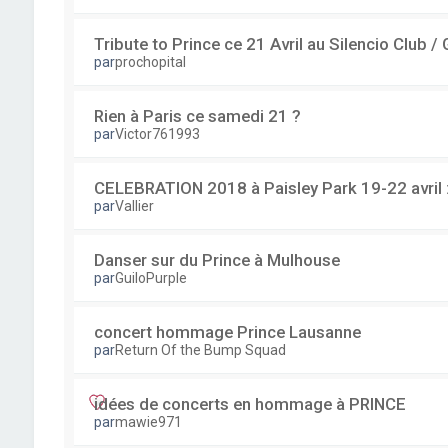
Tribute to Prince ce 21 Avril au Silencio Club /
par
prochopital
Rien à Paris ce samedi 21 ?
par
Victor761993
CELEBRATION 2018 à Paisley Park 19-22 avril 
par
Vallier
Danser sur du Prince à Mulhouse
par
GuiloPurple
concert hommage Prince Lausanne
par
Return Of the Bump Squad
idées de concerts en hommage à PRINCE
par
mawie971