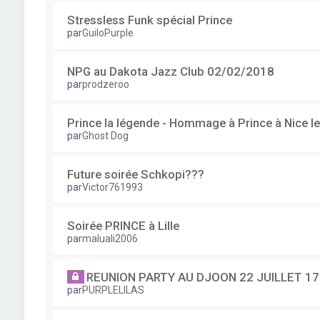
Stressless Funk spécial Prince
par
GuiloPurple
NPG au Dakota Jazz Club 02/02/2018
par
prodzeroo
Prince la légende - Hommage à Prince à Nice l
par
Ghost Dog
Future soirée Schkopi???
par
Victor761993
Soirée PRINCE à Lille
par
maluali2006
REUNION PARTY AU DJOON 22 JUILLET 17
par
PURPLELILAS