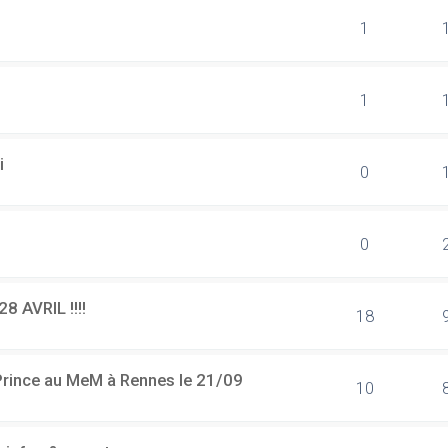
1
1
i
0
0
8 AVRIL !!!!
18
 Prince au MeM à Rennes le 21/09
10