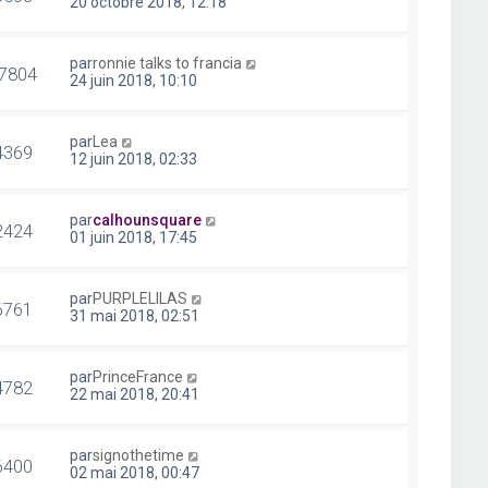
20 octobre 2018, 12:18
par
ronnie talks to francia
7804
24 juin 2018, 10:10
par
Lea
4369
12 juin 2018, 02:33
par
calhounsquare
2424
01 juin 2018, 17:45
par
PURPLELILAS
6761
31 mai 2018, 02:51
par
PrinceFrance
4782
22 mai 2018, 20:41
par
signothetime
6400
02 mai 2018, 00:47