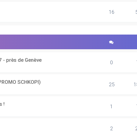
16
7 - près de Genève
0
e (PROMO SCHKOPI)
25
1
s !
1
2