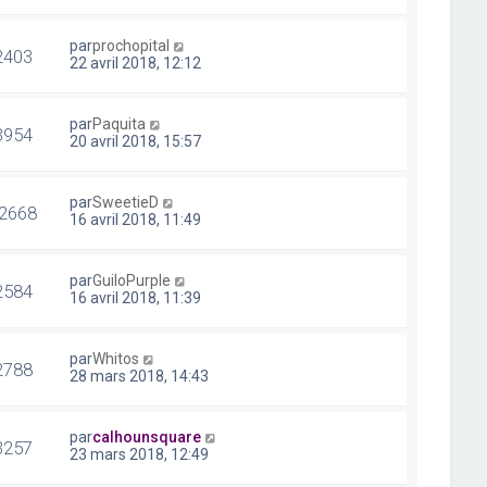
par
prochopital
2403
22 avril 2018, 12:12
par
Paquita
3954
20 avril 2018, 15:57
par
SweetieD
2668
16 avril 2018, 11:49
par
GuiloPurple
2584
16 avril 2018, 11:39
par
Whitos
2788
28 mars 2018, 14:43
par
calhounsquare
3257
23 mars 2018, 12:49