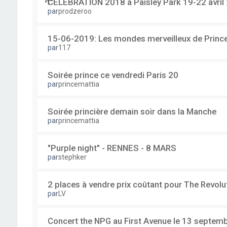
CELEBRATION 2018 à Paisley Park 19-22 avril :
par
prodzeroo
15-06-2019: Les mondes merveilleux de Prince
par
117
Soirée prince ce vendredi Paris 20
par
princemattia
Soirée princière demain soir dans la Manche
par
princemattia
"Purple night" - RENNES - 8 MARS
par
stephker
2 places à vendre prix coûtant pour The Revolu
par
LV
Concert the NPG au First Avenue le 13 septem