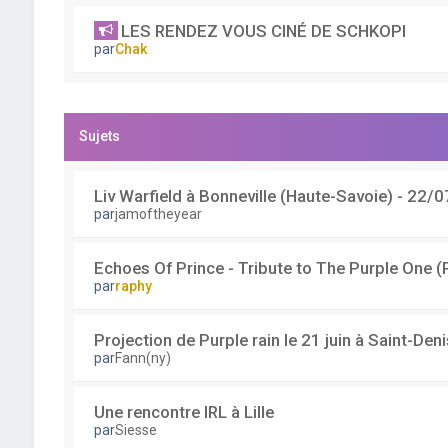
LES RENDEZ VOUS CINÉ DE SCHKOPI
par
Chak
Sujets
Liv Warfield à Bonneville (Haute-Savoie) - 22/0
par
jamoftheyear
Echoes Of Prince - Tribute to The Purple On
par
raphy
Projection de Purple rain le 21 juin à Saint-Deni
par
Fann(ny)
Une rencontre IRL à Lille
par
Siesse