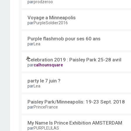
par
prodzeroo
Voyage a Minneapolis
par
PurpleSoldier2016
Purple flashmob pour ses 60 ans
par
Lea
Celebration 2019 : Paisley Park 25-28 avril
par
calhounsquare
party le 7 juin ?
par
Lea
Paisley Park/Minneapolis: 19-23 Sept. 2018
par
PrinceFrance
My Name Is Prince Exhibition AMSTERDAM
par
PURPLELILAS