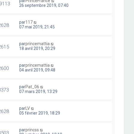
par
PrinceFrance
9113
26 septembre 2019, 07:40
par
117
2628
07 mai 2019, 21:45
par
princemattia
2615
18 avril 2019, 20:29
par
princemattia
2600
04 avril 2019, 09:48
par
Pat_06
3373
07 mars 2019, 13:29
par
LV
2628
05 février 2019, 18:29
par
princss
3503