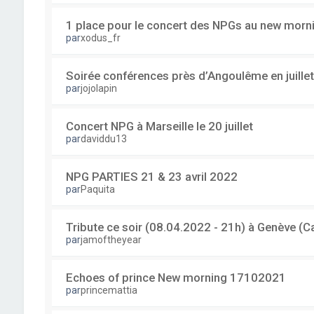
1 place pour le concert des NPGs au new mornin
par
xodus_fr
Soirée conférences près d’Angoulême en juillet
par
jojolapin
Concert NPG à Marseille le 20 juillet
par
daviddu13
NPG PARTIES 21 & 23 avril 2022
par
Paquita
Tribute ce soir (08.04.2022 - 21h) à Genève 
par
jamoftheyear
Echoes of prince New morning 17102021
par
princemattia