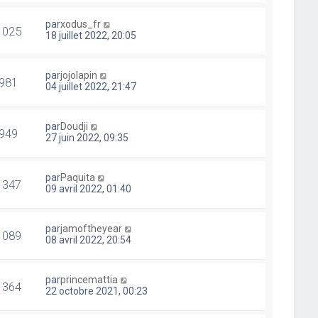
par
xodus_fr
1025
18 juillet 2022, 20:05
par
jojolapin
981
04 juillet 2022, 21:47
par
Doudji
949
27 juin 2022, 09:35
par
Paquita
1347
09 avril 2022, 01:40
par
jamoftheyear
1089
08 avril 2022, 20:54
par
princemattia
1364
22 octobre 2021, 00:23