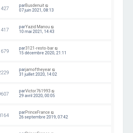
par
Busdenuit
1427
07 juin 2021, 08:13
par
Yazid Manou
1417
10 mai 2021, 14:43
par
3121-resto-bar
1679
15 décembre 2020, 21:11
par
jamoftheyear
2229
31 juillet 2020, 14:02
par
Victor761993
9607
29 avril 2020, 00:05
par
PrinceFrance
8164
26 septembre 2019, 07:42