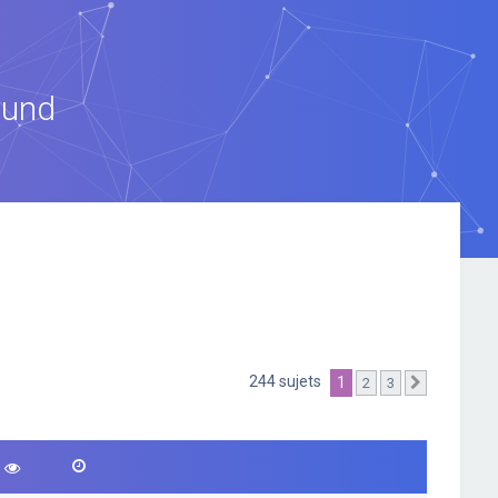
ound
244 sujets
1
2
3
Suivante