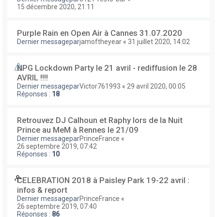
15 décembre 2020, 21:11
Purple Rain en Open Air à Cannes 31.07.2020
Dernier messagepar
jamoftheyear
«
31 juillet 2020, 14:02
NPG Lockdown Party le 21 avril - rediffusion le 28
AVRIL !!!!
Dernier messagepar
Victor761993
«
29 avril 2020, 00:05
Réponses :
18
Retrouvez DJ Calhoun et Raphy lors de la Nuit
Prince au MeM à Rennes le 21/09
Dernier messagepar
PrinceFrance
«
26 septembre 2019, 07:42
Réponses :
10
CELEBRATION 2018 à Paisley Park 19-22 avril :
infos & report
Dernier messagepar
PrinceFrance
«
26 septembre 2019, 07:40
Réponses :
86