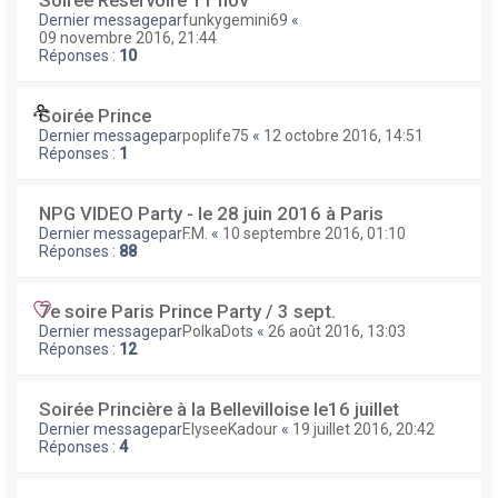
Soirée Reservoire 11 nov
Dernier messagepar
funkygemini69
«
09 novembre 2016, 21:44
Réponses :
10
Soirée Prince
Dernier messagepar
poplife75
«
12 octobre 2016, 14:51
Réponses :
1
NPG VIDEO Party - le 28 juin 2016 à Paris
Dernier messagepar
F.M.
«
10 septembre 2016, 01:10
Réponses :
88
7e soire Paris Prince Party / 3 sept.
Dernier messagepar
PolkaDots
«
26 août 2016, 13:03
Réponses :
12
Soirée Princière à la Bellevilloise le16 juillet
Dernier messagepar
ElyseeKadour
«
19 juillet 2016, 20:42
Réponses :
4