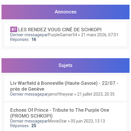
e
r
Annonces
LES RENDEZ VOUS CINÉ DE SCHKOPI
Dernier messagepar
PurpleGamer54
«
21 mars 2026, 07:01
Réponses :
16
Sujets
Liv Warfield à Bonneville (Haute-Savoie) - 22/07 -
près de Genève
Dernier messagepar
jamoftheyear
«
21 juillet 2023, 20:35
Echoes Of Prince - Tribute to The Purple One
(PROMO SCHKOPI)
Dernier messagepar
MovieStar
«
05 juin 2023, 13:13
Réponses :
25