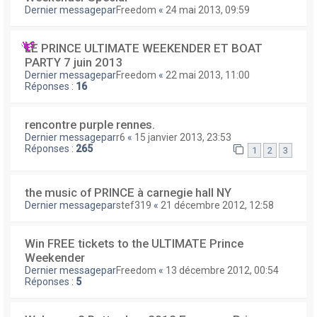
Dernier messagepar
Freedom
«
24 mai 2013, 09:59
LE PRINCE ULTIMATE WEEKENDER ET BOAT
PARTY 7 juin 2013
Dernier messagepar
Freedom
«
22 mai 2013, 11:00
Réponses :
16
rencontre purple rennes.
Dernier messagepar
r6
«
15 janvier 2013, 23:53
Réponses :
265
1
2
3
the music of PRINCE à carnegie hall NY
Dernier messagepar
stef319
«
21 décembre 2012, 12:58
Win FREE tickets to the ULTIMATE Prince
Weekender
Dernier messagepar
Freedom
«
13 décembre 2012, 00:54
Réponses :
5