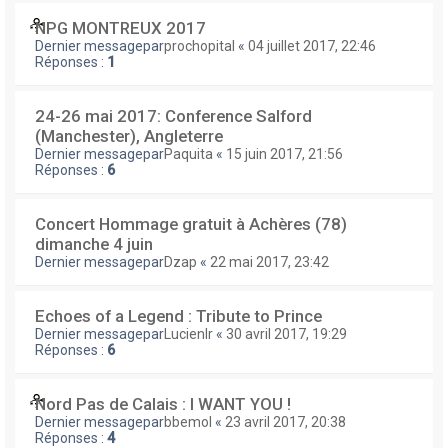
NPG MONTREUX 2017
Dernier messagepar
prochopital
«
04 juillet 2017, 22:46
Réponses :
1
24-26 mai 2017: Conference Salford
(Manchester), Angleterre
Dernier messagepar
Paquita
«
15 juin 2017, 21:56
Réponses :
6
Concert Hommage gratuit à Achères (78)
dimanche 4 juin
Dernier messagepar
Dzap
«
22 mai 2017, 23:42
Echoes of a Legend : Tribute to Prince
Dernier messagepar
Lucienlr
«
30 avril 2017, 19:29
Réponses :
6
Nord Pas de Calais : I WANT YOU !
Dernier messagepar
bbemol
«
23 avril 2017, 20:38
Réponses :
4