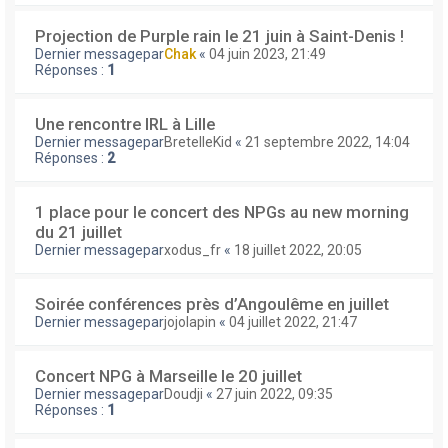
Projection de Purple rain le 21 juin à Saint-Denis !
Dernier messagepar
Chak
«
04 juin 2023, 21:49
Réponses :
1
Une rencontre IRL à Lille
Dernier messagepar
BretelleKid
«
21 septembre 2022, 14:04
Réponses :
2
1 place pour le concert des NPGs au new morning
du 21 juillet
Dernier messagepar
xodus_fr
«
18 juillet 2022, 20:05
Soirée conférences près d’Angoulême en juillet
Dernier messagepar
jojolapin
«
04 juillet 2022, 21:47
Concert NPG à Marseille le 20 juillet
Dernier messagepar
Doudji
«
27 juin 2022, 09:35
Réponses :
1