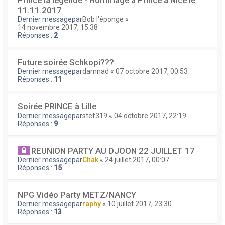
Prince la légende - Hommage à Prince à Nice le
11.11.2017
Dernier messagepar
Bob l'éponge
«
14 novembre 2017, 15:38
Réponses :
2
Future soirée Schkopi???
Dernier messagepar
damnad
«
07 octobre 2017, 00:53
Réponses :
11
Soirée PRINCE à Lille
Dernier messagepar
stef319
«
04 octobre 2017, 22:19
Réponses :
9
REUNION PARTY AU DJOON 22 JUILLET 17
Dernier messagepar
Chak
«
24 juillet 2017, 00:07
Réponses :
15
NPG Vidéo Party METZ/NANCY
Dernier messagepar
raphy
«
10 juillet 2017, 23:30
Réponses :
13