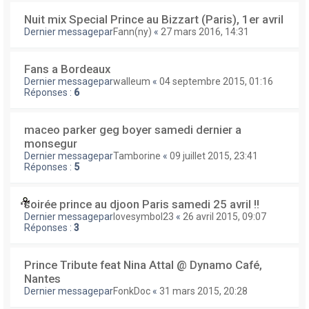
Nuit mix Special Prince au Bizzart (Paris), 1er avril
Dernier messagepar
Fann(ny)
«
27 mars 2016, 14:31
Fans a Bordeaux
Dernier messagepar
walleum
«
04 septembre 2015, 01:16
Réponses :
6
maceo parker geg boyer samedi dernier a
monsegur
Dernier messagepar
Tamborine
«
09 juillet 2015, 23:41
Réponses :
5
soirée prince au djoon Paris samedi 25 avril !!
Dernier messagepar
lovesymbol23
«
26 avril 2015, 09:07
Réponses :
3
Prince Tribute feat Nina Attal @ Dynamo Café,
Nantes
Dernier messagepar
FonkDoc
«
31 mars 2015, 20:28