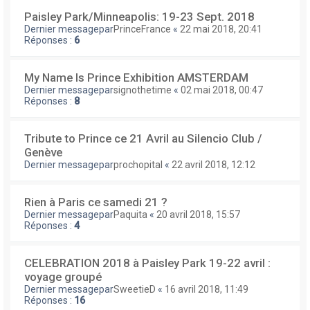
Paisley Park/Minneapolis: 19-23 Sept. 2018
Dernier messagepar
PrinceFrance
«
22 mai 2018, 20:41
Réponses :
6
My Name Is Prince Exhibition AMSTERDAM
Dernier messagepar
signothetime
«
02 mai 2018, 00:47
Réponses :
8
Tribute to Prince ce 21 Avril au Silencio Club /
Genève
Dernier messagepar
prochopital
«
22 avril 2018, 12:12
Rien à Paris ce samedi 21 ?
Dernier messagepar
Paquita
«
20 avril 2018, 15:57
Réponses :
4
CELEBRATION 2018 à Paisley Park 19-22 avril :
voyage groupé
Dernier messagepar
SweetieD
«
16 avril 2018, 11:49
Réponses :
16