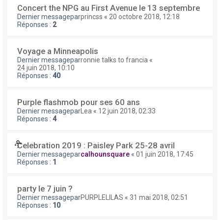
Concert the NPG au First Avenue le 13 septembre
Dernier messagepar
princss
«
20 octobre 2018, 12:18
Réponses :
2
Voyage a Minneapolis
Dernier messagepar
ronnie talks to francia
«
24 juin 2018, 10:10
Réponses :
40
Purple flashmob pour ses 60 ans
Dernier messagepar
Lea
«
12 juin 2018, 02:33
Réponses :
4
Celebration 2019 : Paisley Park 25-28 avril
Dernier messagepar
calhounsquare
«
01 juin 2018, 17:45
Réponses :
1
party le 7 juin ?
Dernier messagepar
PURPLELILAS
«
31 mai 2018, 02:51
Réponses :
10