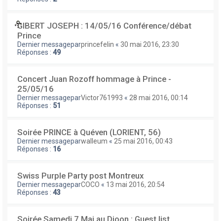
GIBERT JOSEPH : 14/05/16 Conférence/débat
Prince
Dernier messagepar
princefelin
«
30 mai 2016, 23:30
Réponses :
49
Concert Juan Rozoff hommage à Prince -
25/05/16
Dernier messagepar
Victor761993
«
28 mai 2016, 00:14
Réponses :
51
Soirée PRINCE à Quéven (LORIENT, 56)
Dernier messagepar
walleum
«
25 mai 2016, 00:43
Réponses :
16
Swiss Purple Party post Montreux
Dernier messagepar
COCO
«
13 mai 2016, 20:54
Réponses :
43
Soirée Samedi 7 Mai au Djoon : Guest list