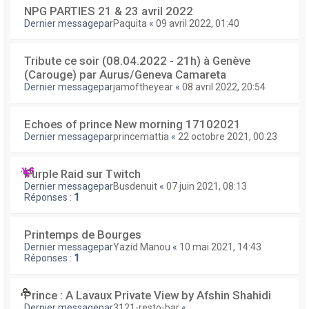
NPG PARTIES 21 & 23 avril 2022
Dernier messagepar
Paquita
«
09 avril 2022, 01:40
Tribute ce soir (08.04.2022 - 21h) à Genève
(Carouge) par Aurus/Geneva Camareta
Dernier messagepar
jamoftheyear
«
08 avril 2022, 20:54
Echoes of prince New morning 17102021
Dernier messagepar
princemattia
«
22 octobre 2021, 00:23
Purple Raid sur Twitch
Dernier messagepar
Busdenuit
«
07 juin 2021, 08:13
Réponses :
1
Printemps de Bourges
Dernier messagepar
Yazid Manou
«
10 mai 2021, 14:43
Réponses :
1
Prince : A Lavaux Private View by Afshin Shahidi
Dernier messagepar
3121-resto-bar
«