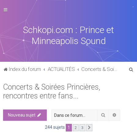
Schkopi.com : Prince et
Minneapolis Sound
R
Index du forum
ACTUALITÉS
Concerts & Soirées Princières, rencontres entre fans...
e
Concerts & Soirées Princières,
c
rencontres entre fans...
h
e
r
Rechercher
Recherch
Nouveau sujet
c
244 sujets
1
2
3
Suivante
h