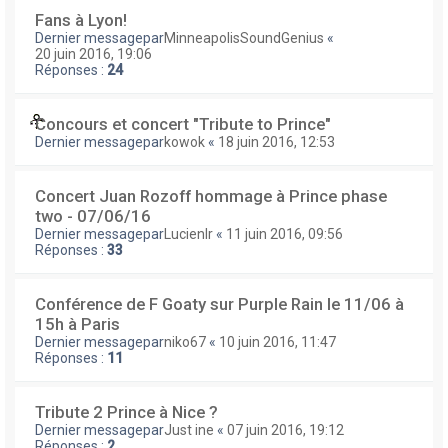
Fans à Lyon!
Dernier messagepar
MinneapolisSoundGenius
«
20 juin 2016, 19:06
Réponses :
24
Concours et concert "Tribute to Prince"
Dernier messagepar
kowok
«
18 juin 2016, 12:53
Concert Juan Rozoff hommage à Prince phase
two - 07/06/16
Dernier messagepar
Lucienlr
«
11 juin 2016, 09:56
Réponses :
33
Conférence de F Goaty sur Purple Rain le 11/06 à
15h à Paris
Dernier messagepar
niko67
«
10 juin 2016, 11:47
Réponses :
11
Tribute 2 Prince à Nice ?
Dernier messagepar
Just ine
«
07 juin 2016, 19:12
Réponses :
2