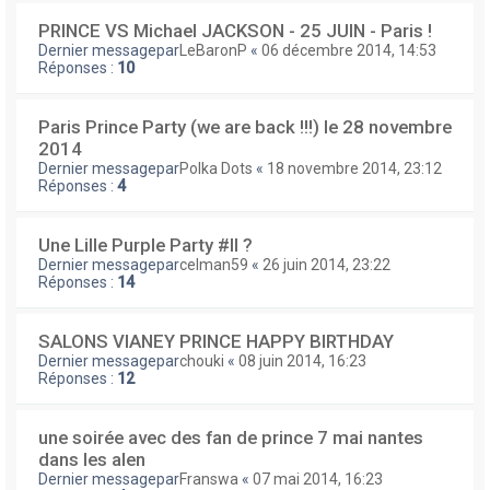
PRINCE VS Michael JACKSON - 25 JUIN - Paris !
Dernier messagepar
LeBaronP
«
06 décembre 2014, 14:53
Réponses :
10
Paris Prince Party (we are back !!!) le 28 novembre
2014
Dernier messagepar
Polka Dots
«
18 novembre 2014, 23:12
Réponses :
4
Une Lille Purple Party #II ?
Dernier messagepar
celman59
«
26 juin 2014, 23:22
Réponses :
14
SALONS VIANEY PRINCE HAPPY BIRTHDAY
Dernier messagepar
chouki
«
08 juin 2014, 16:23
Réponses :
12
une soirée avec des fan de prince 7 mai nantes
dans les alen
Dernier messagepar
Franswa
«
07 mai 2014, 16:23