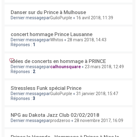
Danser sur du Prince à Mulhouse
Dernier messagepar
GuiloPurple
«
16 avril 2018, 11:39
concert hommage Prince Lausanne
Dernier messagepar
Whitos
«
28 mars 2018, 14:43
Réponses :
1
idées de concerts en hommage à PRINCE
Dernier messagepar
calhounsquare
«
23 mars 2018, 12:49
Réponses :
2
Stressless Funk spécial Prince
Dernier messagepar
GuiloPurple
«
31 janvier 2018, 15:47
Réponses :
3
NPG au Dakota Jazz Club 02/02/2018
Dernier messagepar
prodzeroo
«
28 novembre 2017, 16:09