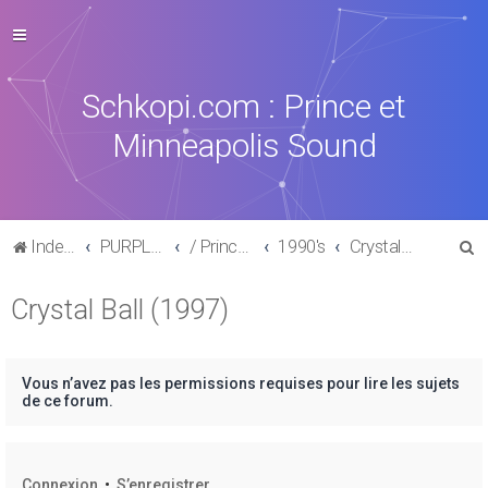
Schkopi.com : Prince et
Minneapolis Sound
R
Index du forum
PURPLE MUSIC
/ Prince : La discographie officielle
1990's
Crystal Ball (1997)
e
Crystal Ball (1997)
c
h
e
Vous n’avez pas les permissions requises pour lire les sujets
r
de ce forum.
c
h
Connexion
•
S’enregistrer