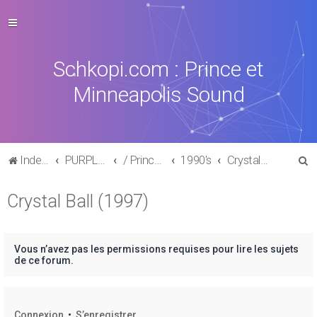
Schkopi.com : Prince et
Minneapolis Sound
R
Index du forum
PURPLE MUSIC
/ Prince : La discographie officielle
1990's
Crystal Ball (1997)
e
Crystal Ball (1997)
c
h
e
Vous n’avez pas les permissions requises pour lire les sujets
r
de ce forum.
c
h
Connexion
•
S’enregistrer