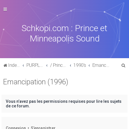
Schkopi.com : Prince et
Minneapolis Sound
R
Index du forum
PURPLE MUSIC
/ Prince : La discographie officielle
1990's
Emancipation (1996)
e
Emancipation (1996)
c
h
e
Vous n’avez pas les permissions requises pour lire les sujets
r
de ce forum.
c
h
Connexion
•
S’enregistrer