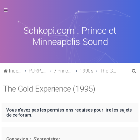
Schkopi.com : Prince et
Minneapolis Sound
R
Index du forum
PURPLE MUSIC
/ Prince : La discographie officielle
1990's
The Gold Experience (1995)
e
The Gold Experience (1995)
c
h
e
Vous n’avez pas les permissions requises pour lire les sujets
r
de ce forum.
c
h
Connexion
•
S’enregistrer