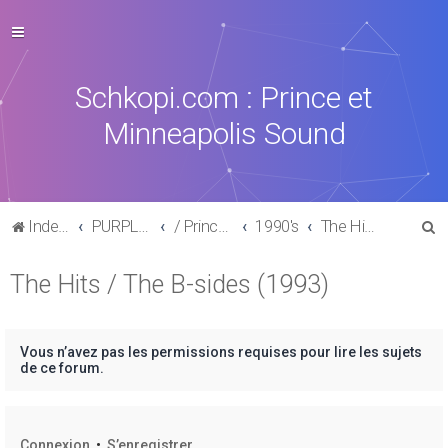
Schkopi.com : Prince et
Minneapolis Sound
R
Index du forum
PURPLE MUSIC
/ Prince : La discographie officielle
1990's
The Hits / The B-sides (1993)
e
The Hits / The B-sides (1993)
c
h
e
Vous n’avez pas les permissions requises pour lire les sujets
r
de ce forum.
c
h
Connexion
•
S’enregistrer