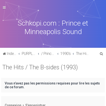
Schkopi.com : Prince et
Minneapolis Sound
R
Index du forum
PURPLE MUSIC
/ Prince : La discographie officielle
1990's
The Hits / The B-sides (1993)
e
The Hits / The B-sides (1993)
c
h
e
Vous n’avez pas les permissions requises pour lire les sujets
r
de ce forum.
c
h
Connexion
•
S’enregistrer