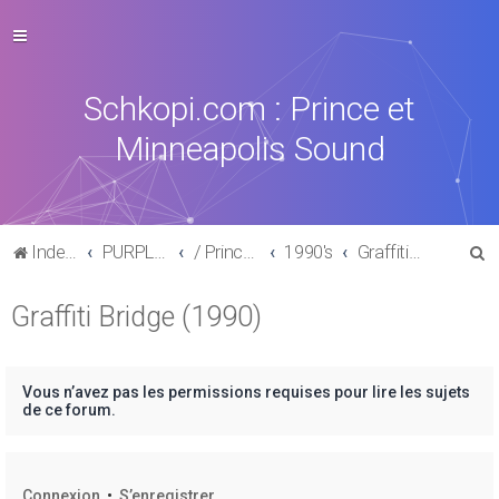
Schkopi.com : Prince et
Minneapolis Sound
R
Index du forum
PURPLE MUSIC
/ Prince : La discographie officielle
1990's
Graffiti Bridge (1990)
e
Graffiti Bridge (1990)
c
h
e
Vous n’avez pas les permissions requises pour lire les sujets
r
de ce forum.
c
h
Connexion
•
S’enregistrer