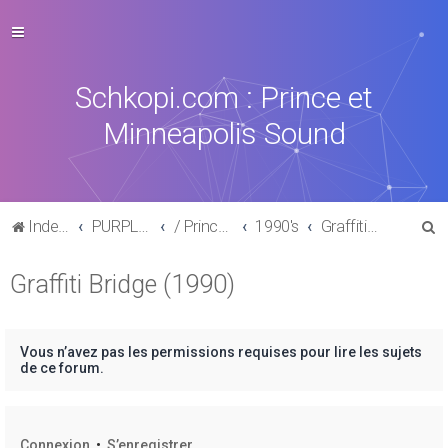
Schkopi.com : Prince et
Minneapolis Sound
R
Index du forum
PURPLE MUSIC
/ Prince : La discographie officielle
1990's
Graffiti Bridge (1990)
e
Graffiti Bridge (1990)
c
h
e
Vous n’avez pas les permissions requises pour lire les sujets
r
de ce forum.
c
h
Connexion
•
S’enregistrer