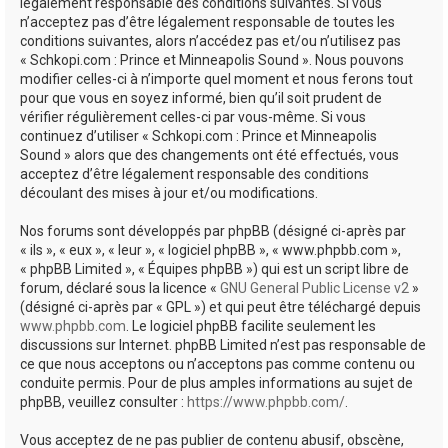
e
légalement responsable des conditions suivantes. Si vous
n’acceptez pas d’être légalement responsable de toutes les
r
conditions suivantes, alors n’accédez pas et/ou n’utilisez pas
« Schkopi.com : Prince et Minneapolis Sound ». Nous pouvons
modifier celles-ci à n’importe quel moment et nous ferons tout
pour que vous en soyez informé, bien qu’il soit prudent de
vérifier régulièrement celles-ci par vous-même. Si vous
continuez d’utiliser « Schkopi.com : Prince et Minneapolis
Sound » alors que des changements ont été effectués, vous
acceptez d’être légalement responsable des conditions
découlant des mises à jour et/ou modifications.
Nos forums sont développés par phpBB (désigné ci-après par
« ils », « eux », « leur », « logiciel phpBB », « www.phpbb.com »,
« phpBB Limited », « Équipes phpBB ») qui est un script libre de
forum, déclaré sous la licence «
GNU General Public License v2
»
(désigné ci-après par « GPL ») et qui peut être téléchargé depuis
www.phpbb.com
. Le logiciel phpBB facilite seulement les
discussions sur Internet. phpBB Limited n’est pas responsable de
ce que nous acceptons ou n’acceptons pas comme contenu ou
conduite permis. Pour de plus amples informations au sujet de
phpBB, veuillez consulter :
https://www.phpbb.com/
.
Vous acceptez de ne pas publier de contenu abusif, obscène,