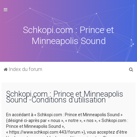
Schkopi.com : Prince et
Minneapolis Sound
R
Index du forum
e
c
Schkopi.com : Prince et Minneapolis
h
Sound -Conditions d’utilisation
e
r
En accédant à « Schkopi.com : Prince et Minneapolis Sound »
c
(désigné ci-après par « nous », « notre », « nos », « Schkopi.com :
Prince et Minneapolis Sound »,
h
« https://www.schkopi.com:443/forum »), vous acceptez d’être