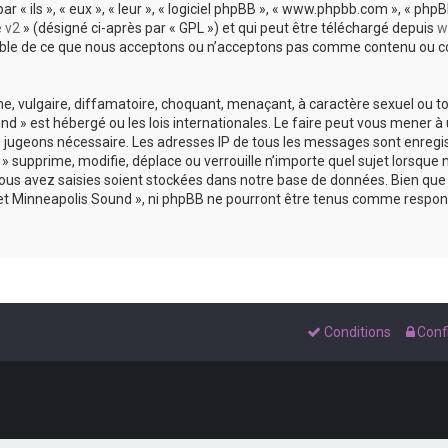
 ils », « eux », « leur », « logiciel phpBB », « www.phpbb.com », « phpBB
e v2
» (désigné ci-après par « GPL ») et qui peut être téléchargé depuis
w
sable de ce que nous acceptons ou n’acceptons pas comme contenu ou co
, vulgaire, diffamatoire, choquant, menaçant, à caractère sexuel ou tou
und » est hébergé ou les lois internationales. Le faire peut vous mene
s le jugeons nécessaire. Les adresses IP de tous les messages sont enreg
 supprime, modifie, déplace ou verrouille n’importe quel sujet lorsque 
s avez saisies soient stockées dans notre base de données. Bien que c
 et Minneapolis Sound », ni phpBB ne pourront être tenus comme respons
Conditions
Confi