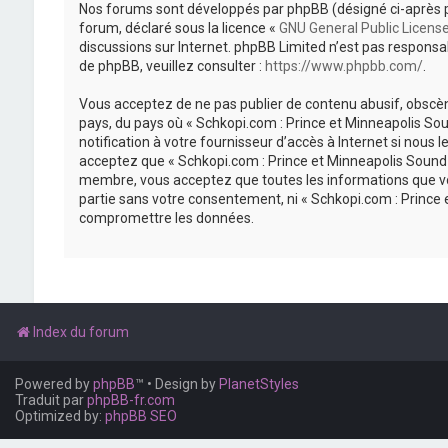
Nos forums sont développés par phpBB (désigné ci-après par «
forum, déclaré sous la licence «
GNU General Public Licens
discussions sur Internet. phpBB Limited n’est pas respon
de phpBB, veuillez consulter :
https://www.phpbb.com/
.
Vous acceptez de ne pas publier de contenu abusif, obscène
pays, du pays où « Schkopi.com : Prince et Minneapolis So
notification à votre fournisseur d’accès à Internet si nou
acceptez que « Schkopi.com : Prince et Minneapolis Sound »
membre, vous acceptez que toutes les informations que vou
partie sans votre consentement, ni « Schkopi.com : Prince
compromettre les données.
Index du forum
Powered by
phpBB
™
• Design by
PlanetStyles
Traduit par
phpBB-fr.com
Optimized by:
phpBB SEO