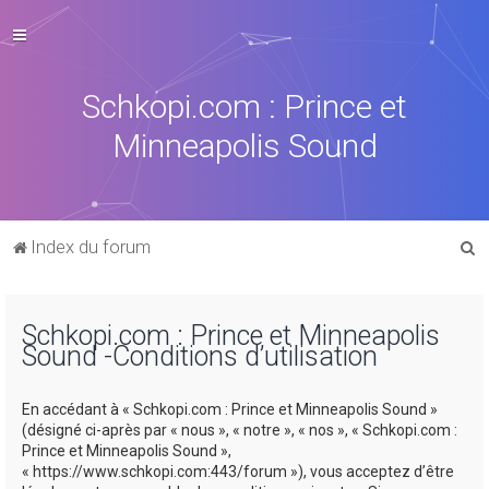
Schkopi.com : Prince et
Minneapolis Sound
R
Index du forum
e
c
Schkopi.com : Prince et Minneapolis
h
Sound -Conditions d’utilisation
e
r
En accédant à « Schkopi.com : Prince et Minneapolis Sound »
c
(désigné ci-après par « nous », « notre », « nos », « Schkopi.com :
Prince et Minneapolis Sound »,
h
« https://www.schkopi.com:443/forum »), vous acceptez d’être