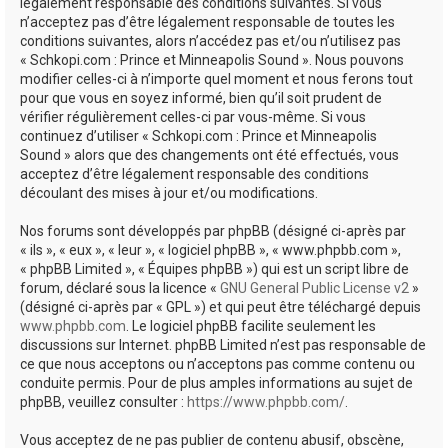
e
légalement responsable des conditions suivantes. Si vous
n’acceptez pas d’être légalement responsable de toutes les
r
conditions suivantes, alors n’accédez pas et/ou n’utilisez pas
« Schkopi.com : Prince et Minneapolis Sound ». Nous pouvons
modifier celles-ci à n’importe quel moment et nous ferons tout
pour que vous en soyez informé, bien qu’il soit prudent de
vérifier régulièrement celles-ci par vous-même. Si vous
continuez d’utiliser « Schkopi.com : Prince et Minneapolis
Sound » alors que des changements ont été effectués, vous
acceptez d’être légalement responsable des conditions
découlant des mises à jour et/ou modifications.
Nos forums sont développés par phpBB (désigné ci-après par
« ils », « eux », « leur », « logiciel phpBB », « www.phpbb.com »,
« phpBB Limited », « Équipes phpBB ») qui est un script libre de
forum, déclaré sous la licence «
GNU General Public License v2
»
(désigné ci-après par « GPL ») et qui peut être téléchargé depuis
www.phpbb.com
. Le logiciel phpBB facilite seulement les
discussions sur Internet. phpBB Limited n’est pas responsable de
ce que nous acceptons ou n’acceptons pas comme contenu ou
conduite permis. Pour de plus amples informations au sujet de
phpBB, veuillez consulter :
https://www.phpbb.com/
.
Vous acceptez de ne pas publier de contenu abusif, obscène,