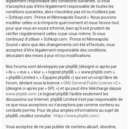
e
légalement responsable des conditions suivantes. Si vous
n’acceptez pas d’être légalement responsable de toutes les
r
conditions suivantes, alors n’accédez pas et/ou n’utilisez pas
« Schkopi.com : Prince et Minneapolis Sound ». Nous pouvons
modifier celles-ci à n’importe quel moment et nous ferons tout
pour que vous en soyez informé, bien qu’il soit prudent de
vérifier régulièrement celles-ci par vous-même. Si vous
continuez d’utiliser « Schkopi.com : Prince et Minneapolis
Sound » alors que des changements ont été effectués, vous
acceptez d’être légalement responsable des conditions
découlant des mises à jour et/ou modifications.
Nos forums sont développés par phpBB (désigné ci-après par
« ils », « eux », « leur », « logiciel phpBB », « www.phpbb.com »,
« phpBB Limited », « Équipes phpBB ») qui est un script libre de
forum, déclaré sous la licence «
GNU General Public License v2
»
(désigné ci-après par « GPL ») et qui peut être téléchargé depuis
www.phpbb.com
. Le logiciel phpBB facilite seulement les
discussions sur Internet. phpBB Limited n’est pas responsable de
ce que nous acceptons ou n’acceptons pas comme contenu ou
conduite permis. Pour de plus amples informations au sujet de
phpBB, veuillez consulter :
https://www.phpbb.com/
.
Vous acceptez de ne pas publier de contenu abusif, obscène,