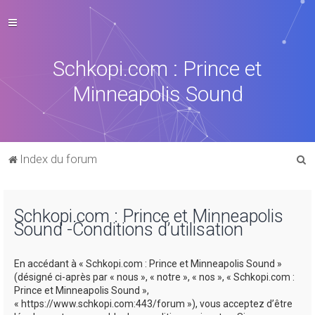
Schkopi.com : Prince et
Minneapolis Sound
R
Index du forum
e
c
Schkopi.com : Prince et Minneapolis
h
Sound -Conditions d’utilisation
e
r
En accédant à « Schkopi.com : Prince et Minneapolis Sound »
c
(désigné ci-après par « nous », « notre », « nos », « Schkopi.com :
Prince et Minneapolis Sound »,
h
« https://www.schkopi.com:443/forum »), vous acceptez d’être