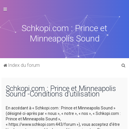
Schkopi.com : Prince et
Minneapolis Sound
R
Index du forum
e
c
Schkopi.com : Prince et Minneapolis
h
Sound -Conditions d’utilisation
e
r
En accédant à « Schkopi.com : Prince et Minneapolis Sound »
c
(désigné ci-après par « nous », « notre », « nos », « Schkopi.com :
Prince et Minneapolis Sound »,
h
« https://www.schkopi.com:443/forum »), vous acceptez d’être