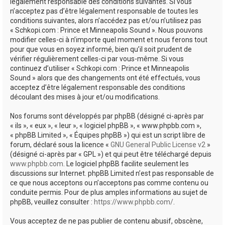
e
légalement responsable des conditions suivantes. Si vous
n’acceptez pas d’être légalement responsable de toutes les
r
conditions suivantes, alors n’accédez pas et/ou n’utilisez pas
« Schkopi.com : Prince et Minneapolis Sound ». Nous pouvons
modifier celles-ci à n’importe quel moment et nous ferons tout
pour que vous en soyez informé, bien qu’il soit prudent de
vérifier régulièrement celles-ci par vous-même. Si vous
continuez d’utiliser « Schkopi.com : Prince et Minneapolis
Sound » alors que des changements ont été effectués, vous
acceptez d’être légalement responsable des conditions
découlant des mises à jour et/ou modifications.
Nos forums sont développés par phpBB (désigné ci-après par
« ils », « eux », « leur », « logiciel phpBB », « www.phpbb.com »,
« phpBB Limited », « Équipes phpBB ») qui est un script libre de
forum, déclaré sous la licence «
GNU General Public License v2
»
(désigné ci-après par « GPL ») et qui peut être téléchargé depuis
www.phpbb.com
. Le logiciel phpBB facilite seulement les
discussions sur Internet. phpBB Limited n’est pas responsable de
ce que nous acceptons ou n’acceptons pas comme contenu ou
conduite permis. Pour de plus amples informations au sujet de
phpBB, veuillez consulter :
https://www.phpbb.com/
.
Vous acceptez de ne pas publier de contenu abusif, obscène,