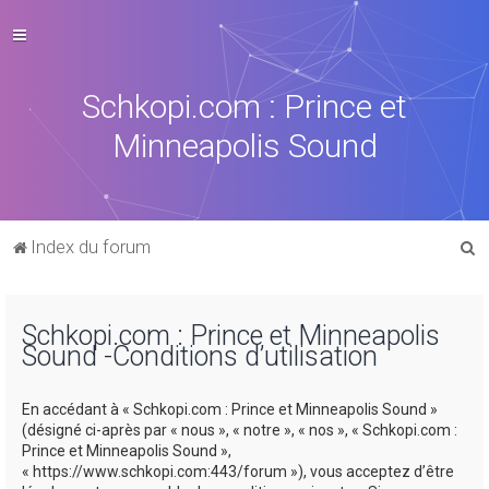
Schkopi.com : Prince et
Minneapolis Sound
R
Index du forum
e
c
Schkopi.com : Prince et Minneapolis
h
Sound -Conditions d’utilisation
e
r
En accédant à « Schkopi.com : Prince et Minneapolis Sound »
c
(désigné ci-après par « nous », « notre », « nos », « Schkopi.com :
Prince et Minneapolis Sound »,
h
« https://www.schkopi.com:443/forum »), vous acceptez d’être