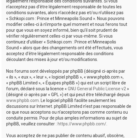
e
légalement responsable des conditions suivantes. Si vous
n’acceptez pas d’être légalement responsable de toutes les
r
conditions suivantes, alors n’accédez pas et/ou n’utilisez pas
« Schkopi.com : Prince et Minneapolis Sound ». Nous pouvons
modifier celles-ci à n’importe quel moment et nous ferons tout
pour que vous en soyez informé, bien qu’il soit prudent de
vérifier régulièrement celles-ci par vous-même. Si vous
continuez d’utiliser « Schkopi.com : Prince et Minneapolis
Sound » alors que des changements ont été effectués, vous
acceptez d’être légalement responsable des conditions
découlant des mises à jour et/ou modifications.
Nos forums sont développés par phpBB (désigné ci-après par
« ils », « eux », « leur », « logiciel phpBB », « www.phpbb.com »,
« phpBB Limited », « Équipes phpBB ») qui est un script libre de
forum, déclaré sous la licence «
GNU General Public License v2
»
(désigné ci-après par « GPL ») et qui peut être téléchargé depuis
www.phpbb.com
. Le logiciel phpBB facilite seulement les
discussions sur Internet. phpBB Limited n’est pas responsable de
ce que nous acceptons ou n’acceptons pas comme contenu ou
conduite permis. Pour de plus amples informations au sujet de
phpBB, veuillez consulter :
https://www.phpbb.com/
.
Vous acceptez de ne pas publier de contenu abusif, obscène,