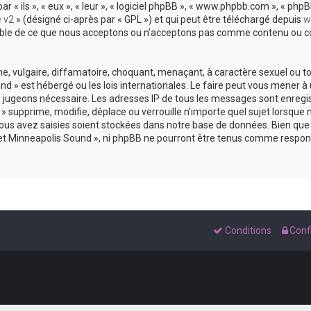
 ils », « eux », « leur », « logiciel phpBB », « www.phpbb.com », « phpBB
e v2
» (désigné ci-après par « GPL ») et qui peut être téléchargé depuis
w
sable de ce que nous acceptons ou n’acceptons pas comme contenu ou co
, vulgaire, diffamatoire, choquant, menaçant, à caractère sexuel ou tou
und » est hébergé ou les lois internationales. Le faire peut vous mene
s le jugeons nécessaire. Les adresses IP de tous les messages sont enreg
 supprime, modifie, déplace ou verrouille n’importe quel sujet lorsque 
s avez saisies soient stockées dans notre base de données. Bien que c
 et Minneapolis Sound », ni phpBB ne pourront être tenus comme respons
Conditions
Confi