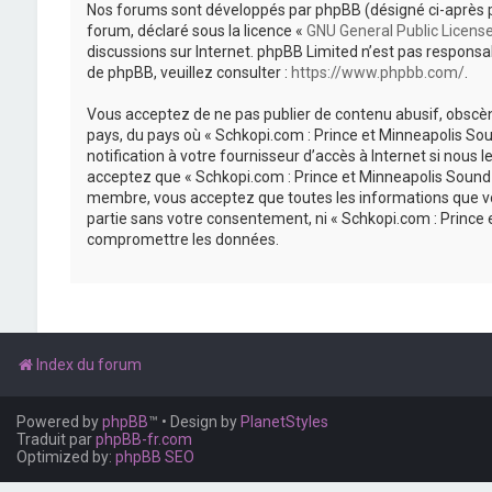
Nos forums sont développés par phpBB (désigné ci-après par «
forum, déclaré sous la licence «
GNU General Public Licens
discussions sur Internet. phpBB Limited n’est pas respon
de phpBB, veuillez consulter :
https://www.phpbb.com/
.
Vous acceptez de ne pas publier de contenu abusif, obscène
pays, du pays où « Schkopi.com : Prince et Minneapolis So
notification à votre fournisseur d’accès à Internet si nou
acceptez que « Schkopi.com : Prince et Minneapolis Sound »
membre, vous acceptez que toutes les informations que vou
partie sans votre consentement, ni « Schkopi.com : Prince
compromettre les données.
Index du forum
Powered by
phpBB
™
• Design by
PlanetStyles
Traduit par
phpBB-fr.com
Optimized by:
phpBB SEO