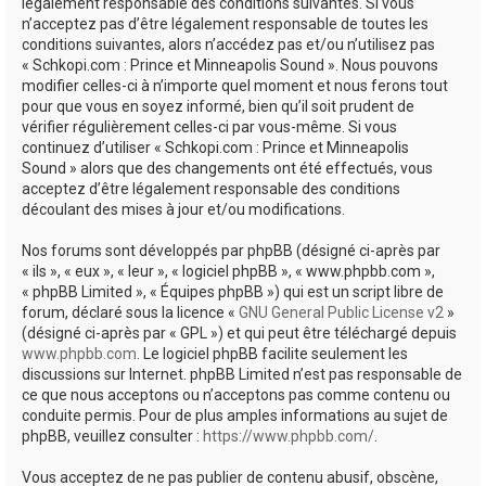
e
légalement responsable des conditions suivantes. Si vous
n’acceptez pas d’être légalement responsable de toutes les
r
conditions suivantes, alors n’accédez pas et/ou n’utilisez pas
« Schkopi.com : Prince et Minneapolis Sound ». Nous pouvons
modifier celles-ci à n’importe quel moment et nous ferons tout
pour que vous en soyez informé, bien qu’il soit prudent de
vérifier régulièrement celles-ci par vous-même. Si vous
continuez d’utiliser « Schkopi.com : Prince et Minneapolis
Sound » alors que des changements ont été effectués, vous
acceptez d’être légalement responsable des conditions
découlant des mises à jour et/ou modifications.
Nos forums sont développés par phpBB (désigné ci-après par
« ils », « eux », « leur », « logiciel phpBB », « www.phpbb.com »,
« phpBB Limited », « Équipes phpBB ») qui est un script libre de
forum, déclaré sous la licence «
GNU General Public License v2
»
(désigné ci-après par « GPL ») et qui peut être téléchargé depuis
www.phpbb.com
. Le logiciel phpBB facilite seulement les
discussions sur Internet. phpBB Limited n’est pas responsable de
ce que nous acceptons ou n’acceptons pas comme contenu ou
conduite permis. Pour de plus amples informations au sujet de
phpBB, veuillez consulter :
https://www.phpbb.com/
.
Vous acceptez de ne pas publier de contenu abusif, obscène,