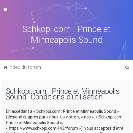
Schkopi.com : Prince et
Minneapolis Sound
R
Index du forum
e
c
Schkopi.com : Prince et Minneapolis
h
Sound -Conditions d’utilisation
e
r
En accédant à « Schkopi.com : Prince et Minneapolis Sound »
c
(désigné ci-après par « nous », « notre », « nos », « Schkopi.com :
Prince et Minneapolis Sound »,
h
« https://www.schkopi.com:443/forum »), vous acceptez d’être