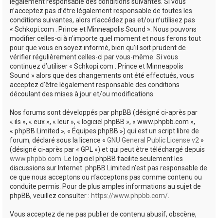
e
légalement responsable des conditions suivantes. Si vous
n’acceptez pas d’être légalement responsable de toutes les
r
conditions suivantes, alors n’accédez pas et/ou n’utilisez pas
« Schkopi.com : Prince et Minneapolis Sound ». Nous pouvons
modifier celles-ci à n’importe quel moment et nous ferons tout
pour que vous en soyez informé, bien qu’il soit prudent de
vérifier régulièrement celles-ci par vous-même. Si vous
continuez d’utiliser « Schkopi.com : Prince et Minneapolis
Sound » alors que des changements ont été effectués, vous
acceptez d’être légalement responsable des conditions
découlant des mises à jour et/ou modifications.
Nos forums sont développés par phpBB (désigné ci-après par
« ils », « eux », « leur », « logiciel phpBB », « www.phpbb.com »,
« phpBB Limited », « Équipes phpBB ») qui est un script libre de
forum, déclaré sous la licence «
GNU General Public License v2
»
(désigné ci-après par « GPL ») et qui peut être téléchargé depuis
www.phpbb.com
. Le logiciel phpBB facilite seulement les
discussions sur Internet. phpBB Limited n’est pas responsable de
ce que nous acceptons ou n’acceptons pas comme contenu ou
conduite permis. Pour de plus amples informations au sujet de
phpBB, veuillez consulter :
https://www.phpbb.com/
.
Vous acceptez de ne pas publier de contenu abusif, obscène,