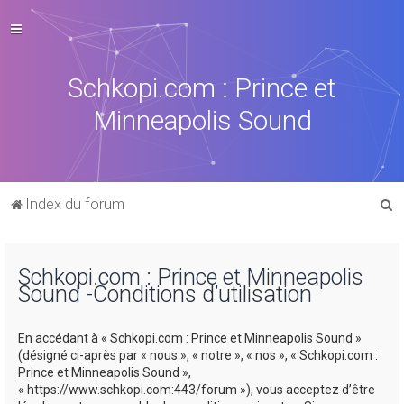
Schkopi.com : Prince et
Minneapolis Sound
R
Index du forum
e
c
Schkopi.com : Prince et Minneapolis
h
Sound -Conditions d’utilisation
e
r
En accédant à « Schkopi.com : Prince et Minneapolis Sound »
c
(désigné ci-après par « nous », « notre », « nos », « Schkopi.com :
Prince et Minneapolis Sound »,
h
« https://www.schkopi.com:443/forum »), vous acceptez d’être