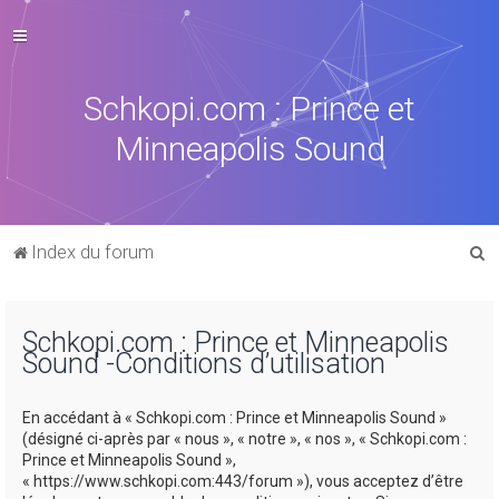
Schkopi.com : Prince et
Minneapolis Sound
R
Index du forum
e
c
Schkopi.com : Prince et Minneapolis
h
Sound -Conditions d’utilisation
e
r
En accédant à « Schkopi.com : Prince et Minneapolis Sound »
c
(désigné ci-après par « nous », « notre », « nos », « Schkopi.com :
Prince et Minneapolis Sound »,
h
« https://www.schkopi.com:443/forum »), vous acceptez d’être