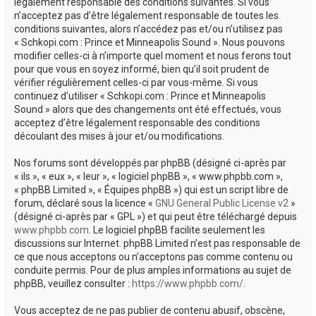
e
légalement responsable des conditions suivantes. Si vous
n’acceptez pas d’être légalement responsable de toutes les
r
conditions suivantes, alors n’accédez pas et/ou n’utilisez pas
« Schkopi.com : Prince et Minneapolis Sound ». Nous pouvons
modifier celles-ci à n’importe quel moment et nous ferons tout
pour que vous en soyez informé, bien qu’il soit prudent de
vérifier régulièrement celles-ci par vous-même. Si vous
continuez d’utiliser « Schkopi.com : Prince et Minneapolis
Sound » alors que des changements ont été effectués, vous
acceptez d’être légalement responsable des conditions
découlant des mises à jour et/ou modifications.
Nos forums sont développés par phpBB (désigné ci-après par
« ils », « eux », « leur », « logiciel phpBB », « www.phpbb.com »,
« phpBB Limited », « Équipes phpBB ») qui est un script libre de
forum, déclaré sous la licence «
GNU General Public License v2
»
(désigné ci-après par « GPL ») et qui peut être téléchargé depuis
www.phpbb.com
. Le logiciel phpBB facilite seulement les
discussions sur Internet. phpBB Limited n’est pas responsable de
ce que nous acceptons ou n’acceptons pas comme contenu ou
conduite permis. Pour de plus amples informations au sujet de
phpBB, veuillez consulter :
https://www.phpbb.com/
.
Vous acceptez de ne pas publier de contenu abusif, obscène,