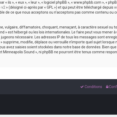
 ils », « eux », « leur », « logiciel phpBB », « www.phpbb.com », « phpBB
e v2
» (désigné ci-après par « GPL ») et qui peut être téléchargé depuis
w
sable de ce que nous acceptons ou n’acceptons pas comme contenu ou co
, vulgaire, diffamatoire, choquant, menaçant, à caractère sexuel ou tou
und » est hébergé ou les lois internationales. Le faire peut vous mene
s le jugeons nécessaire. Les adresses IP de tous les messages sont enreg
 supprime, modifie, déplace ou verrouille n’importe quel sujet lorsque 
s avez saisies soient stockées dans notre base de données. Bien que c
 et Minneapolis Sound », ni phpBB ne pourront être tenus comme respons
Conditions
Confi