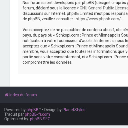
Nos forums sont développés par phpBB (désigné ci-après par «
forum, déclaré sous la licence «
GNU General Public Licens
discussions sur Internet. phpBB Limited n’est pas respon
de phpBB, veuillez consulter :
https://www.phpbb.com/
.
Vous acceptez de ne pas publier de contenu abusif, obscène
pays, du pays où « Schkopi.com : Prince et Minneapolis So
notification à votre fournisseur d’accès à Internet si nou
acceptez que « Schkopi.com : Prince et Minneapolis Sound »
membre, vous acceptez que toutes les informations que vou
partie sans votre consentement, ni « Schkopi.com : Prince
compromettre les données.
Index du forum
Powered by
phpBB
™
• Design by
PlanetStyles
Traduit par
phpBB-fr.com
Optimized by:
phpBB SEO