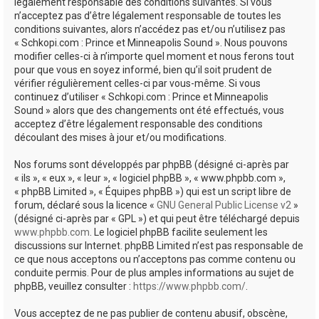
e
légalement responsable des conditions suivantes. Si vous
n’acceptez pas d’être légalement responsable de toutes les
r
conditions suivantes, alors n’accédez pas et/ou n’utilisez pas
« Schkopi.com : Prince et Minneapolis Sound ». Nous pouvons
modifier celles-ci à n’importe quel moment et nous ferons tout
pour que vous en soyez informé, bien qu’il soit prudent de
vérifier régulièrement celles-ci par vous-même. Si vous
continuez d’utiliser « Schkopi.com : Prince et Minneapolis
Sound » alors que des changements ont été effectués, vous
acceptez d’être légalement responsable des conditions
découlant des mises à jour et/ou modifications.
Nos forums sont développés par phpBB (désigné ci-après par
« ils », « eux », « leur », « logiciel phpBB », « www.phpbb.com »,
« phpBB Limited », « Équipes phpBB ») qui est un script libre de
forum, déclaré sous la licence «
GNU General Public License v2
»
(désigné ci-après par « GPL ») et qui peut être téléchargé depuis
www.phpbb.com
. Le logiciel phpBB facilite seulement les
discussions sur Internet. phpBB Limited n’est pas responsable de
ce que nous acceptons ou n’acceptons pas comme contenu ou
conduite permis. Pour de plus amples informations au sujet de
phpBB, veuillez consulter :
https://www.phpbb.com/
.
Vous acceptez de ne pas publier de contenu abusif, obscène,