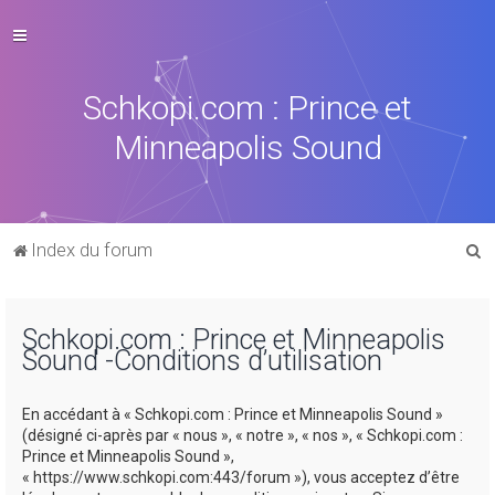
Schkopi.com : Prince et
Minneapolis Sound
R
Index du forum
e
c
Schkopi.com : Prince et Minneapolis
h
Sound -Conditions d’utilisation
e
r
En accédant à « Schkopi.com : Prince et Minneapolis Sound »
c
(désigné ci-après par « nous », « notre », « nos », « Schkopi.com :
Prince et Minneapolis Sound »,
h
« https://www.schkopi.com:443/forum »), vous acceptez d’être