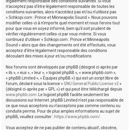
e
légalement responsable des conditions suivantes. Si vous
n’acceptez pas d’être légalement responsable de toutes les
r
conditions suivantes, alors n’accédez pas et/ou n’utilisez pas
« Schkopi.com : Prince et Minneapolis Sound ». Nous pouvons
modifier celles-ci à n’importe quel moment et nous ferons tout
pour que vous en soyez informé, bien qu’il soit prudent de
vérifier régulièrement celles-ci par vous-même. Si vous
continuez d’utiliser « Schkopi.com : Prince et Minneapolis
Sound » alors que des changements ont été effectués, vous
acceptez d’être légalement responsable des conditions
découlant des mises à jour et/ou modifications.
Nos forums sont développés par phpBB (désigné ci-après par
« ils », « eux », « leur », « logiciel phpBB », « www.phpbb.com »,
« phpBB Limited », « Équipes phpBB ») qui est un script libre de
forum, déclaré sous la licence «
GNU General Public License v2
»
(désigné ci-après par « GPL ») et qui peut être téléchargé depuis
www.phpbb.com
. Le logiciel phpBB facilite seulement les
discussions sur Internet. phpBB Limited n’est pas responsable de
ce que nous acceptons ou n’acceptons pas comme contenu ou
conduite permis. Pour de plus amples informations au sujet de
phpBB, veuillez consulter :
https://www.phpbb.com/
.
Vous acceptez de ne pas publier de contenu abusif, obscène,