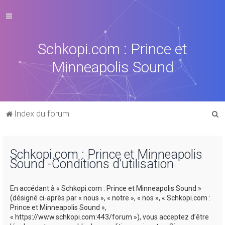
Schkopi.com : Prince et
Minneapolis Sound
R
Index du forum
e
c
Schkopi.com : Prince et Minneapolis
h
Sound -Conditions d’utilisation
e
r
En accédant à « Schkopi.com : Prince et Minneapolis Sound »
c
(désigné ci-après par « nous », « notre », « nos », « Schkopi.com :
Prince et Minneapolis Sound »,
h
« https://www.schkopi.com:443/forum »), vous acceptez d’être