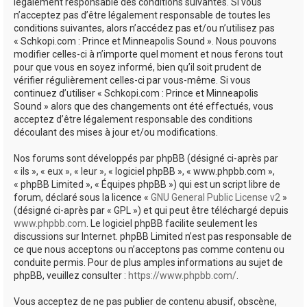
e
légalement responsable des conditions suivantes. Si vous
n’acceptez pas d’être légalement responsable de toutes les
r
conditions suivantes, alors n’accédez pas et/ou n’utilisez pas
« Schkopi.com : Prince et Minneapolis Sound ». Nous pouvons
modifier celles-ci à n’importe quel moment et nous ferons tout
pour que vous en soyez informé, bien qu’il soit prudent de
vérifier régulièrement celles-ci par vous-même. Si vous
continuez d’utiliser « Schkopi.com : Prince et Minneapolis
Sound » alors que des changements ont été effectués, vous
acceptez d’être légalement responsable des conditions
découlant des mises à jour et/ou modifications.
Nos forums sont développés par phpBB (désigné ci-après par
« ils », « eux », « leur », « logiciel phpBB », « www.phpbb.com »,
« phpBB Limited », « Équipes phpBB ») qui est un script libre de
forum, déclaré sous la licence «
GNU General Public License v2
»
(désigné ci-après par « GPL ») et qui peut être téléchargé depuis
www.phpbb.com
. Le logiciel phpBB facilite seulement les
discussions sur Internet. phpBB Limited n’est pas responsable de
ce que nous acceptons ou n’acceptons pas comme contenu ou
conduite permis. Pour de plus amples informations au sujet de
phpBB, veuillez consulter :
https://www.phpbb.com/
.
Vous acceptez de ne pas publier de contenu abusif, obscène,