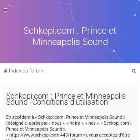
Schkopi.com : Prince et
Minneapolis Sound
R
Index du forum
e
c
Schkopi.com : Prince et Minneapolis
h
Sound -Conditions d’utilisation
e
r
En accédant à « Schkopi.com : Prince et Minneapolis Sound »
c
(désigné ci-après par « nous », « notre », « nos », « Schkopi.com :
Prince et Minneapolis Sound »,
h
« https://www.schkopi.com:443/forum »), vous acceptez d’être