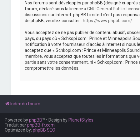
Nos forums sont développés par phpBB (désigné ci-après par «
forum, déclaré sous la licence «
GNU General Public Licens
discussions sur Internet. phpBB Limited n’est pas respon
de phpBB, veuillez consulter :
https://www.phpbb.com/
.
Vous acceptez de ne pas publier de contenu abusif, obscène
pays, du pays où « Schkopi.com : Prince et Minneapolis So
notification à votre fournisseur d’accès à Internet si nou
acceptez que « Schkopi.com : Prince et Minneapolis Sound »
membre, vous acceptez que toutes les informations que vou
partie sans votre consentement, ni « Schkopi.com : Prince
compromettre les données.
Index du forum
Powered by
phpBB
™
• Design by
PlanetStyles
Traduit par
phpBB-fr.com
Optimized by:
phpBB SEO