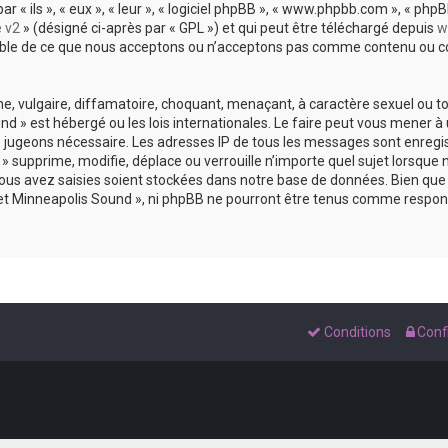
 ils », « eux », « leur », « logiciel phpBB », « www.phpbb.com », « phpBB
e v2
» (désigné ci-après par « GPL ») et qui peut être téléchargé depuis
w
sable de ce que nous acceptons ou n’acceptons pas comme contenu ou co
, vulgaire, diffamatoire, choquant, menaçant, à caractère sexuel ou tou
und » est hébergé ou les lois internationales. Le faire peut vous mene
s le jugeons nécessaire. Les adresses IP de tous les messages sont enreg
 supprime, modifie, déplace ou verrouille n’importe quel sujet lorsque 
s avez saisies soient stockées dans notre base de données. Bien que c
 et Minneapolis Sound », ni phpBB ne pourront être tenus comme respons
Conditions
Confi