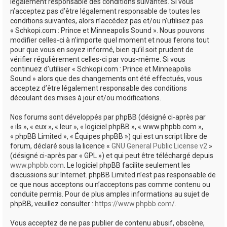
e
légalement responsable des conditions suivantes. Si vous
n’acceptez pas d’être légalement responsable de toutes les
r
conditions suivantes, alors n’accédez pas et/ou n’utilisez pas
« Schkopi.com : Prince et Minneapolis Sound ». Nous pouvons
modifier celles-ci à n’importe quel moment et nous ferons tout
pour que vous en soyez informé, bien qu’il soit prudent de
vérifier régulièrement celles-ci par vous-même. Si vous
continuez d’utiliser « Schkopi.com : Prince et Minneapolis
Sound » alors que des changements ont été effectués, vous
acceptez d’être légalement responsable des conditions
découlant des mises à jour et/ou modifications.
Nos forums sont développés par phpBB (désigné ci-après par
« ils », « eux », « leur », « logiciel phpBB », « www.phpbb.com »,
« phpBB Limited », « Équipes phpBB ») qui est un script libre de
forum, déclaré sous la licence «
GNU General Public License v2
»
(désigné ci-après par « GPL ») et qui peut être téléchargé depuis
www.phpbb.com
. Le logiciel phpBB facilite seulement les
discussions sur Internet. phpBB Limited n’est pas responsable de
ce que nous acceptons ou n’acceptons pas comme contenu ou
conduite permis. Pour de plus amples informations au sujet de
phpBB, veuillez consulter :
https://www.phpbb.com/
.
Vous acceptez de ne pas publier de contenu abusif, obscène,