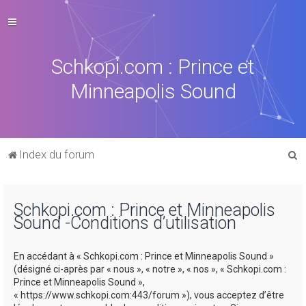
Schkopi.com : Prince et
Minneapolis Sound
R
Index du forum
e
c
Schkopi.com : Prince et Minneapolis
h
Sound -Conditions d’utilisation
e
r
En accédant à « Schkopi.com : Prince et Minneapolis Sound »
c
(désigné ci-après par « nous », « notre », « nos », « Schkopi.com :
Prince et Minneapolis Sound »,
h
« https://www.schkopi.com:443/forum »), vous acceptez d’être