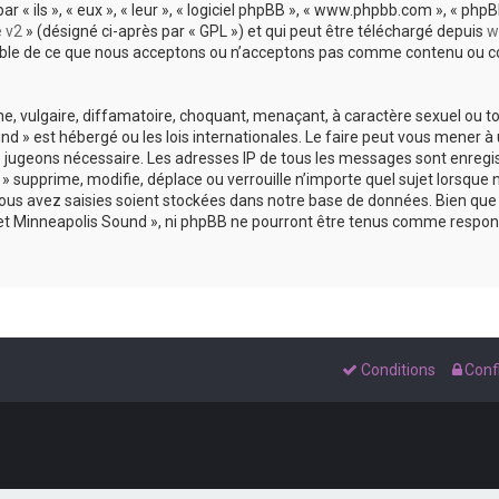
 ils », « eux », « leur », « logiciel phpBB », « www.phpbb.com », « phpBB
e v2
» (désigné ci-après par « GPL ») et qui peut être téléchargé depuis
w
sable de ce que nous acceptons ou n’acceptons pas comme contenu ou co
, vulgaire, diffamatoire, choquant, menaçant, à caractère sexuel ou tou
und » est hébergé ou les lois internationales. Le faire peut vous mene
s le jugeons nécessaire. Les adresses IP de tous les messages sont enreg
 supprime, modifie, déplace ou verrouille n’importe quel sujet lorsque 
s avez saisies soient stockées dans notre base de données. Bien que c
 et Minneapolis Sound », ni phpBB ne pourront être tenus comme respons
Conditions
Confi