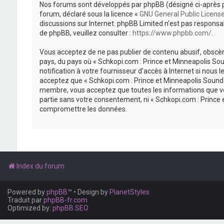
Nos forums sont développés par phpBB (désigné ci-après par «
forum, déclaré sous la licence «
GNU General Public Licens
discussions sur Internet. phpBB Limited n’est pas respon
de phpBB, veuillez consulter :
https://www.phpbb.com/
.
Vous acceptez de ne pas publier de contenu abusif, obscène
pays, du pays où « Schkopi.com : Prince et Minneapolis So
notification à votre fournisseur d’accès à Internet si nou
acceptez que « Schkopi.com : Prince et Minneapolis Sound »
membre, vous acceptez que toutes les informations que vou
partie sans votre consentement, ni « Schkopi.com : Prince
compromettre les données.
Index du forum
Powered by
phpBB
™
• Design by
PlanetStyles
Traduit par
phpBB-fr.com
Optimized by:
phpBB SEO