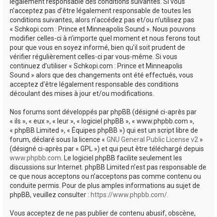
e
légalement responsable des conditions suivantes. Si vous
n’acceptez pas d’être légalement responsable de toutes les
r
conditions suivantes, alors n’accédez pas et/ou n’utilisez pas
« Schkopi.com : Prince et Minneapolis Sound ». Nous pouvons
modifier celles-ci à n’importe quel moment et nous ferons tout
pour que vous en soyez informé, bien qu’il soit prudent de
vérifier régulièrement celles-ci par vous-même. Si vous
continuez d’utiliser « Schkopi.com : Prince et Minneapolis
Sound » alors que des changements ont été effectués, vous
acceptez d’être légalement responsable des conditions
découlant des mises à jour et/ou modifications.
Nos forums sont développés par phpBB (désigné ci-après par
« ils », « eux », « leur », « logiciel phpBB », « www.phpbb.com »,
« phpBB Limited », « Équipes phpBB ») qui est un script libre de
forum, déclaré sous la licence «
GNU General Public License v2
»
(désigné ci-après par « GPL ») et qui peut être téléchargé depuis
www.phpbb.com
. Le logiciel phpBB facilite seulement les
discussions sur Internet. phpBB Limited n’est pas responsable de
ce que nous acceptons ou n’acceptons pas comme contenu ou
conduite permis. Pour de plus amples informations au sujet de
phpBB, veuillez consulter :
https://www.phpbb.com/
.
Vous acceptez de ne pas publier de contenu abusif, obscène,