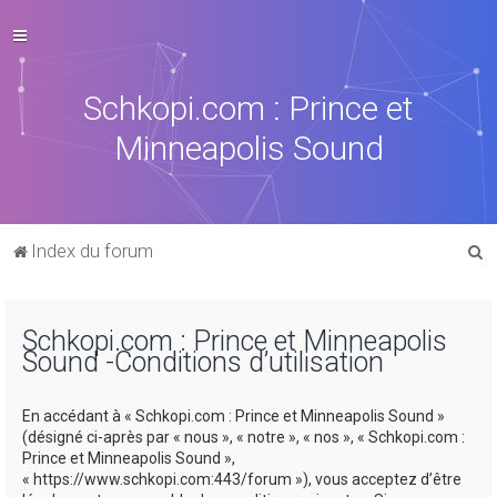
Schkopi.com : Prince et
Minneapolis Sound
R
Index du forum
e
c
Schkopi.com : Prince et Minneapolis
h
Sound -Conditions d’utilisation
e
r
En accédant à « Schkopi.com : Prince et Minneapolis Sound »
c
(désigné ci-après par « nous », « notre », « nos », « Schkopi.com :
Prince et Minneapolis Sound »,
h
« https://www.schkopi.com:443/forum »), vous acceptez d’être