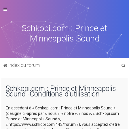
Schkopi.com : Prince et
Minneapolis Sound
R
Index du forum
e
c
Schkopi.com : Prince et Minneapolis
h
Sound -Conditions d’utilisation
e
r
En accédant à « Schkopi.com : Prince et Minneapolis Sound »
c
(désigné ci-après par « nous », « notre », « nos », « Schkopi.com :
Prince et Minneapolis Sound »,
h
« https://www.schkopi.com:443/forum »), vous acceptez d’être