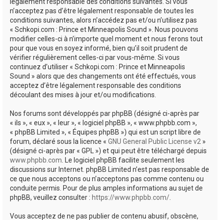
e
légalement responsable des conditions suivantes. Si vous
n’acceptez pas d’être légalement responsable de toutes les
r
conditions suivantes, alors n’accédez pas et/ou n’utilisez pas
« Schkopi.com : Prince et Minneapolis Sound ». Nous pouvons
modifier celles-ci à n’importe quel moment et nous ferons tout
pour que vous en soyez informé, bien qu’il soit prudent de
vérifier régulièrement celles-ci par vous-même. Si vous
continuez d’utiliser « Schkopi.com : Prince et Minneapolis
Sound » alors que des changements ont été effectués, vous
acceptez d’être légalement responsable des conditions
découlant des mises à jour et/ou modifications.
Nos forums sont développés par phpBB (désigné ci-après par
« ils », « eux », « leur », « logiciel phpBB », « www.phpbb.com »,
« phpBB Limited », « Équipes phpBB ») qui est un script libre de
forum, déclaré sous la licence «
GNU General Public License v2
»
(désigné ci-après par « GPL ») et qui peut être téléchargé depuis
www.phpbb.com
. Le logiciel phpBB facilite seulement les
discussions sur Internet. phpBB Limited n’est pas responsable de
ce que nous acceptons ou n’acceptons pas comme contenu ou
conduite permis. Pour de plus amples informations au sujet de
phpBB, veuillez consulter :
https://www.phpbb.com/
.
Vous acceptez de ne pas publier de contenu abusif, obscène,